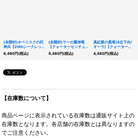
(未開封)オベリスクの巨
(未開封)ラーの翼神竜
真紅眼の黒竜(4左下向/
神兵【20thシークレッ
【クォーターセンチュリ
オーラ)【クォーターセ
ト】{20DS-JP001}《モ
ーシークレット】
ンチュリーシークレッ
6,480
円
(税込)
4,480
円
(税込)
4,480
円
(税込)
ンスター》
{25DS-JP001}《モンス
ト】{QCAC-JP022}
ター》
《モンスター》
【在庫数について】
商品ページに表示されている在庫数は通販サイト上の
在庫数となります。各店舗の在庫数とは異なりますの
でご注意ください。