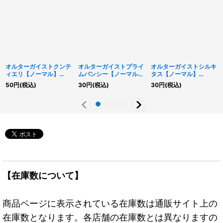
オルターガイストクンテ
オルターガイストプライ
オルターガイストシルキ
ィエリ【ノーマル】
ムバンシー【ノーマル】
タス【ノーマル】
{CIBR-JP015}《モンス
{AC03-JP058}《リン
{AC03-JP054}《モン
50
円
(税込)
30
円
(税込)
30
円
(税込)
ター》
ク》
スター》
【在庫数について】
商品ページに表示されている在庫数は通販サイト上の
在庫数となります。各店舗の在庫数とは異なりますの