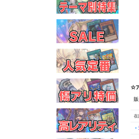
☆
販
在