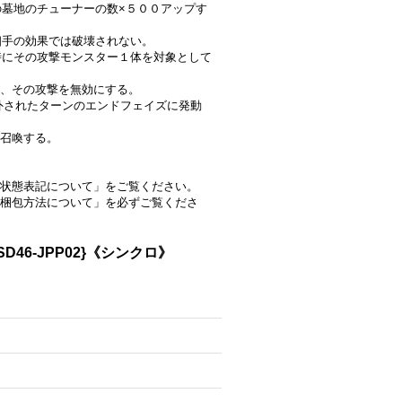
の墓地のチューナーの数×５００アップす
は相手の効果では破壊されない。
言時にその攻撃モンスター１体を対象として
、その攻撃を無効にする。
で除外されたターンのエンドフェイズに発動
召喚する。
状態表記について」をご覧ください。
梱包方法について」を必ずご覧くださ
6-JPP02}《シンクロ》