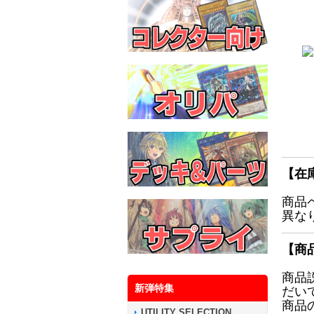
【在
商品
異な
【商
商品
新弾特集
だい
商品
UTILITY SELECTION