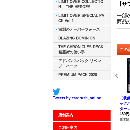
LIMIT OVER COLLECTIO
【サ
N －THE HEROES－
一部
LIMIT OVER SPECIAL PA
CK Vol.1
商品
深淵のオーバーフォース
BLAZING DOMINION
THE CHRONICLES DECK
この
精霊術の使い手
アドバンスパック リベン
ジ・ハーツ
PREMIUM PACK 2026
Tweets by cardrush_online
〔状態
ック
ター
ト】{P
480円
店舗案内
《エ
在庫数 
ご利用案内