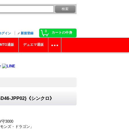
0
カートの中身
ログイン
新規登録
MTG通販
デュエマ通販
6-JPP02}《シンクロ》
守3000
モンズ・ドラゴン」