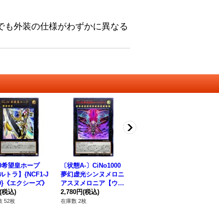
でも外装の仕様がわずかに異なる
39希望皇ホープ
〔状態A-〕CiNo1000
No99希望皇龍ホープ
ギ
ルトラ】{NCF1-J
夢幻虚光シンヌメロニ
ドラグーン【ウルト
ン
39}《エクシーズ》
アスヌメロニア【ウル
ラ】{NCF1-JP099}
ーク
(税込)
トラレッド】{NCF1-J
2,780円
(税込)
《エクシーズ》
80円
(税込)
P
28
PS02}《エクシーズ》
 52枚
在庫数 2枚
在庫数 45枚
在庫