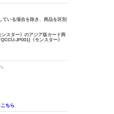
している場合を除き、商品を区別
}《モンスター》のアジア版カード商
CU-JP001}《モンスター》
い。
は
こちら