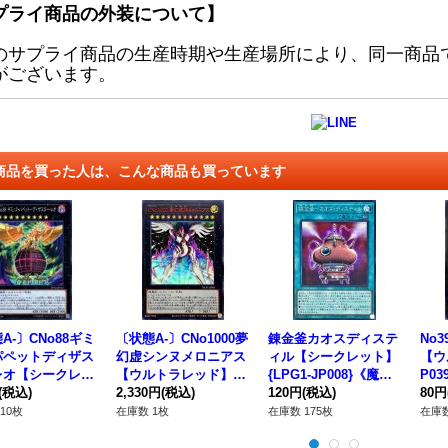
プライ商品の外装について】
のサプライ商品の生産時期や生産場所により、同一商品
がございます。
商品を買った人は、こんな商品も買っています
A-〕CNo88ギミ
〔状態A-〕CNo1000夢
錬金釜カオスディステ
No
パペットディザス
幻虚シンヌメロニアス
ィル【シークレット】
【ウ
レオ【シークレッ
【ウルトラレッド】{N
{LPG1-JP008}《魔
P0
P16-JP012}
(税込)
CF1-JPS01}《エクシ
2,330円
(税込)
法》
120円
(税込)
80円
クシーズ》
ーズ》
10枚
在庫数 1枚
在庫数 175枚
在庫数