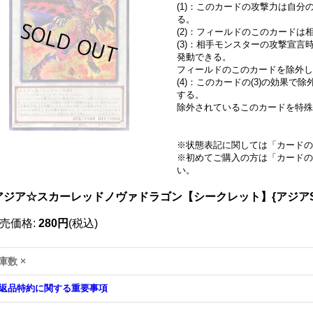
(1)：このカードの攻撃力は自分
る。
(2)：フィールドのこのカード
(3)：相手モンスターの攻撃宣
発動できる。
フィールドのこのカードを除外し
(4)：このカードの(3)の効果
する。
除外されているこのカードを特殊
※状態表記に関しては「
カードの
※初めてご購入の方は「
カードの
い。
アジア☆スカーレッドノヴァドラゴン【シークレット】{アジアSD4
売価格
:
280円
(税込)
庫数 ×
返品特約に関する重要事項