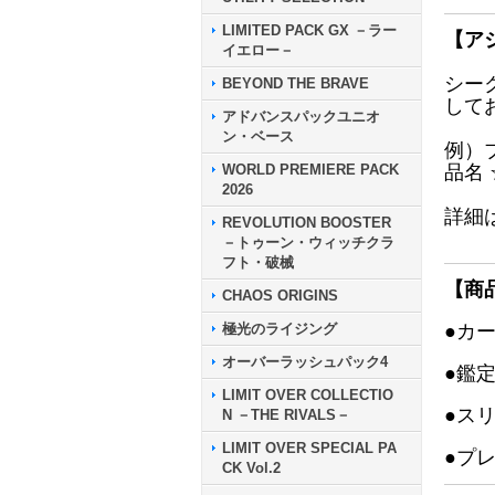
LIMITED PACK GX －ラー
【ア
イエロー－
シー
BEYOND THE BRAVE
して
アドバンスパックユニオ
ン・ベース
例）
WORLD PREMIERE PACK
品名
2026
詳細
REVOLUTION BOOSTER
－トゥーン・ウィッチクラ
フト・破械
【商
CHAOS ORIGINS
極光のライジング
●カ
オーバーラッシュパック4
●鑑
LIMIT OVER COLLECTIO
●ス
N －THE RIVALS－
LIMIT OVER SPECIAL PA
●プ
CK Vol.2