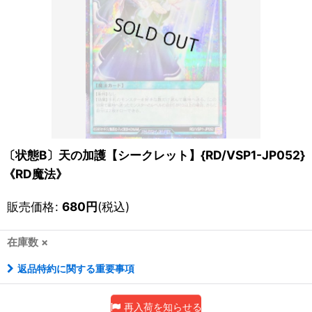
〔状態B〕天の加護【シークレット】{RD/VSP1-JP052}
《RD魔法》
販売価格
:
680
円
(税込)
在庫数 ×
返品特約に関する重要事項
再入荷を知らせる