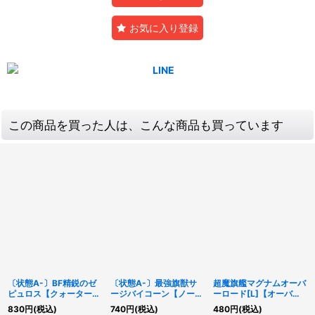
お気に入り登録
この商品を買った人は、こんな商品も買っています
〔状態A-〕BF精鋭のゼ
〔状態A-〕最強旗獣サ
超魔旗艦マグナムオーバ
ピュロス【クォーターセ
ージバイコーン【ノーマ
ーロード[L]【オーバー
ンチュリーシークレッ
ルパラレル】
ラッシュレア】
830
円
(税込)
740
円
(税込)
480
円
(税込)
ト】{QCCP-JP130}
{RD/G001-JPB01}
{RD/VSP1-JP007}