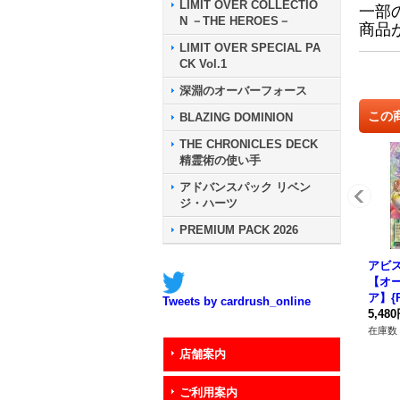
LIMIT OVER COLLECTIO
一部
N －THE HEROES－
商品
LIMIT OVER SPECIAL PA
CK Vol.1
深淵のオーバーフォース
この
BLAZING DOMINION
THE CHRONICLES DECK
精霊術の使い手
アドバンスパック リベン
ジ・ハーツ
PREMIUM PACK 2026
アビ
【オ
ア】{R
Tweets by cardrush_online
《RD
5,48
在庫数 
店舗案内
ご利用案内