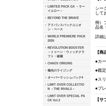
LIMITED PACK GX －ラー
シー
イエロー－
して
BEYOND THE BRAVE
例）
アドバンスパックユニオ
品名
ン・ベース
詳細
WORLD PREMIERE PACK
2026
REVOLUTION BOOSTER
【商
－トゥーン・ウィッチクラ
フト・破械
●カ
CHAOS ORIGINS
●鑑
極光のライジング
オーバーラッシュパック4
●ス
LIMIT OVER COLLECTIO
●プ
N －THE RIVALS－
LIMIT OVER SPECIAL PA
【サ
CK Vol.2