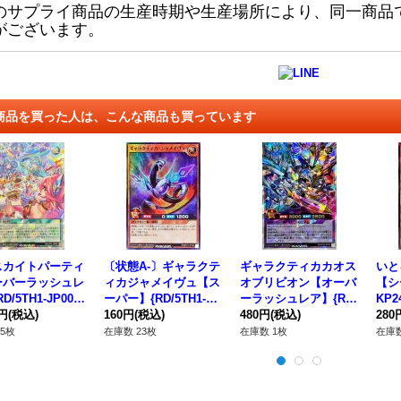
のサプライ商品の生産時期や生産場所により、同一商品
がございます。
商品を買った人は、こんな商品も買っています
スカイトパーティ
〔状態A-〕ギャラクテ
ギャラクティカカオス
いと
ーバーラッシュレ
ィカジャメイヴュ【ス
オブリビオン【オーバ
【シ
D/5TH1-JP006}
ーパー】{RD/5TH1-JP
ーラッシュレア】{RD/
KP2
魔法》
0円
(税込)
104}《RDモンスタ
160円
(税込)
KP20-JP043}《RDフ
480円
(税込)
ンス
280
ー》
ュージョン》
5枚
在庫数 23枚
在庫数 1枚
在庫数