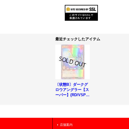
最近チェックしたアイテム
〔状態B〕ダークグ
ロウアングラー【ス
ーパー】{RD/VSP1-
JP033}《RDモンス
ター》
店舗案内