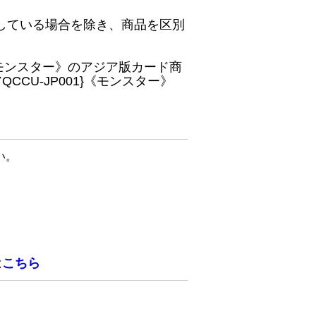
している場合を除き、商品を区別
}《モンスター》のアジア版カード商
CU-JP001}《モンスター》
い。
は
こちら