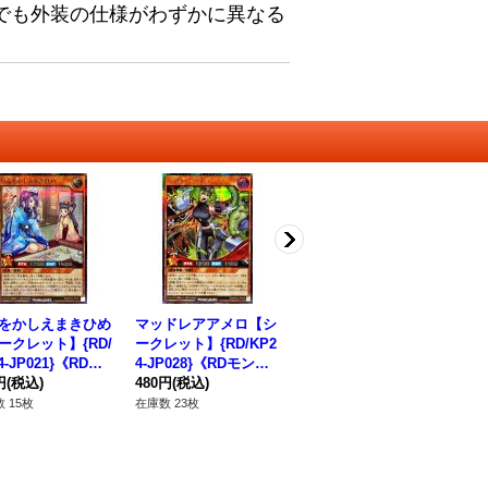
でも外装の仕様がわずかに異なる
をかしえまきひめ
マッドレアアメロ【シ
砂塵の大竜巻【オーバ
冥
ークレット】{RD/
ークレット】{RD/KP2
ーラッシュレア】{RD/
【
4-JP021}《RDモ
4-JP028}《RDモンス
KP24-JP064}《RD
KP
ター》
円
(税込)
ター》
480円
(税込)
罠》
780円
(税込)
法
48
 15枚
在庫数 23枚
在庫数 18枚
在庫