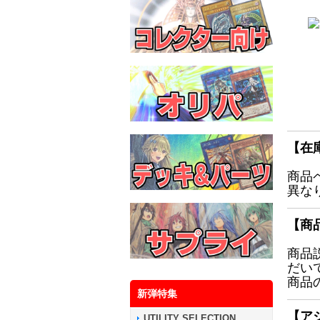
【在
商品
異な
【商
商品
だい
商品
新弾特集
【ア
UTILITY SELECTION