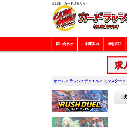
遊戯王 カード通販サイト
問い合わせ
ご利用案内
状態表記
ホーム
>
ラッシュデュエル
>
モンスター
>
〔状