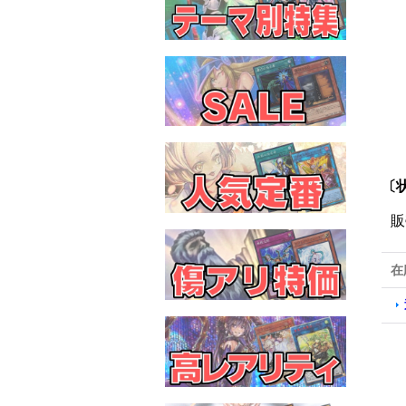
〔状
販
在