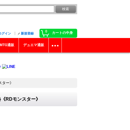
0
カートの中身
ログイン
新規登録
MTG通販
デュエマ通販
ンスター》
3}《RDモンスター》