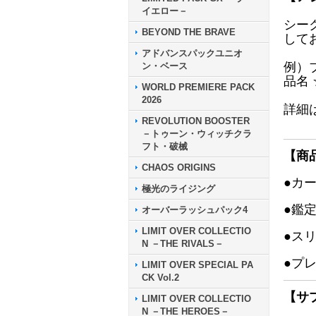
イエロー－
シー
BEYOND THE BRAVE
して
アドバンスパックユニオ
例）
ン・ベース
品名
WORLD PREMIERE PACK
2026
詳細
REVOLUTION BOOSTER
－トゥーン・ウィッチクラ
フト・破械
【商
CHAOS ORIGINS
●カ
極光のライジング
●鑑
オーバーラッシュパック4
LIMIT OVER COLLECTIO
●ス
N －THE RIVALS－
●プ
LIMIT OVER SPECIAL PA
CK Vol.2
【サ
LIMIT OVER COLLECTIO
N －THE HEROES－