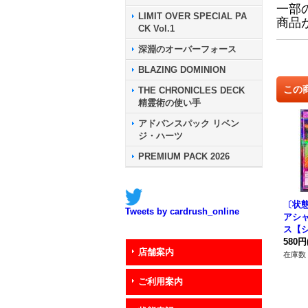
一部
LIMIT OVER SPECIAL PA
商品
CK Vol.1
深淵のオーバーフォース
BLAZING DOMINION
この
THE CHRONICLES DECK
精霊術の使い手
アドバンスパック リベン
ジ・ハーツ
PREMIUM PACK 2026
〔状態
Tweets by cardrush_online
アシ
ス【シ
D/VS
580円
店舗案内
罠》
在庫数 
ご利用案内