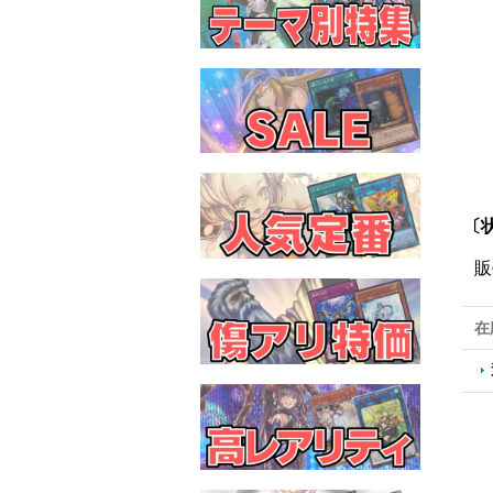
〔
販
在