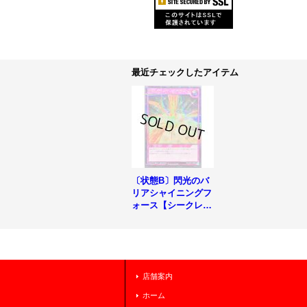
最近チェックしたアイテム
〔状態B〕閃光のバ
リアシャイニングフ
ォース【シークレッ
ト】{RD/VSP1-JP0
55}《RD罠》
店舗案内
ホーム