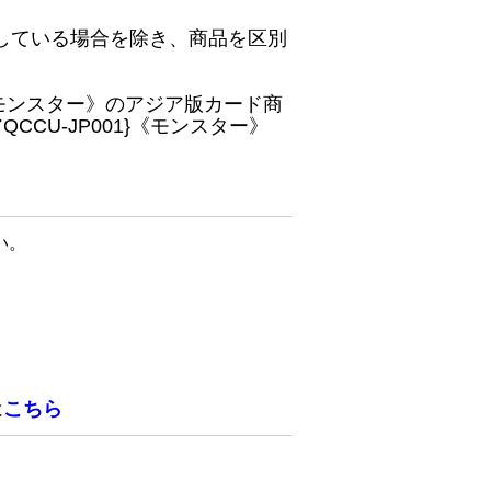
している場合を除き、商品を区別
}《モンスター》のアジア版カード商
CU-JP001}《モンスター》
い。
は
こちら