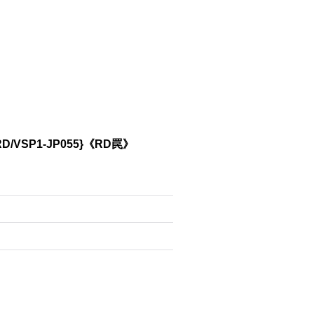
SP1-JP055}《RD罠》