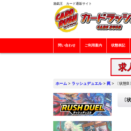
遊戯王 カード通販サイト
問い合わせ
ご利用案内
状態表記
ホーム
>
ラッシュデュエル
>
罠
>
〔状態B
〔状