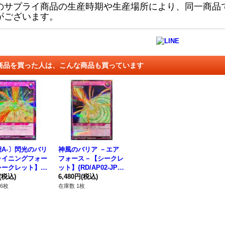
のサプライ商品の生産時期や生産場所により、同一商品
がございます。
商品を買った人は、こんな商品も買っています
A-〕閃光のバリ
神風のバリア －エア
ャイニングフォー
フォース－【シークレ
ークレット】{R
ット】{RD/AP02-JP05
P1-JP055}《RD
(税込)
8}《RD罠》
6,480円
(税込)
6枚
在庫数 1枚