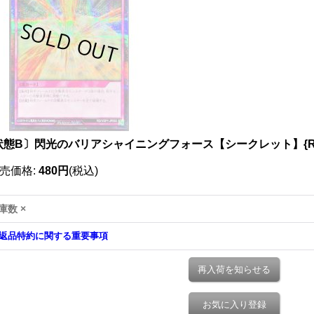
状態B〕閃光のバリアシャイニングフォース【シークレット】{RD/V
売価格
:
480円
(税込)
庫数 ×
返品特約に関する重要事項
再入荷を知らせる
お気に入り登録