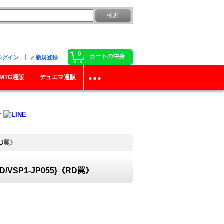
0
カートの中身
ログイン
新規登録
MTG通販
デュエマ通販
RD罠》
P1-JP055}《RD罠》