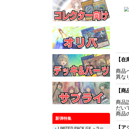
【在
商品
異な
【商
商品
だい
商品
新弾特集
【ア
LIMITED PACK GX －ラー