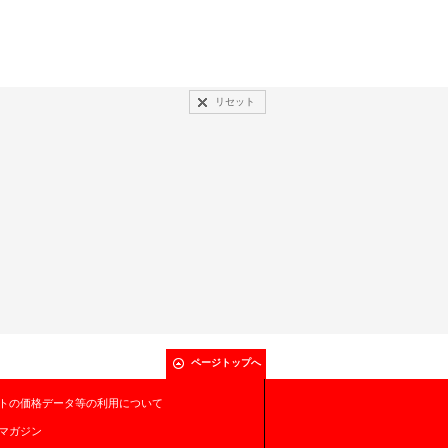
リセット
ページトップへ
トの価格データ等の利用について
マガジン