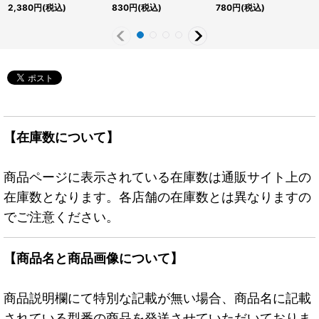
ーターセンチュリーシー
ンチュリーシークレッ
{RD/AP01-JP094}
2,380
円
(税込)
830
円
(税込)
780
円
(税込)
クレット】{TDPP-
ト】{TDPP-JP012}《モ
《RDモンスター》
JP011}《儀式》
ンスター》
【在庫数について】
商品ページに表示されている在庫数は通販サイト上の
在庫数となります。各店舗の在庫数とは異なりますの
でご注意ください。
【商品名と商品画像について】
商品説明欄にて特別な記載が無い場合、商品名に記載
されている型番の商品を発送させていただいておりま