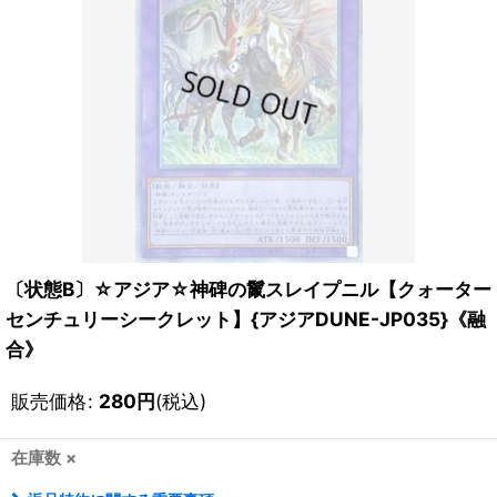
〔状態B〕☆アジア☆神碑の鬣スレイプニル【クォーター
センチュリーシークレット】{アジアDUNE-JP035}《融
合》
販売価格
:
280
円
(税込)
在庫数 ×