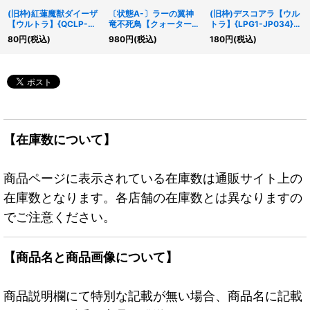
(旧枠)紅蓮魔獣ダイーザ
〔状態A-〕ラーの翼神
(旧枠)デスコアラ【ウル
【ウルトラ】{QCLP-
竜不死鳥【クォーターセ
トラ】{LPG1-JP034}
JP014}《モンスター》
ンチュリーシークレッ
《モンスター》
80
円
(税込)
980
円
(税込)
180
円
(税込)
ト】{QCAC-JP100}
《モンスター》
【在庫数について】
商品ページに表示されている在庫数は通販サイト上の
在庫数となります。各店舗の在庫数とは異なりますの
でご注意ください。
【商品名と商品画像について】
商品説明欄にて特別な記載が無い場合、商品名に記載