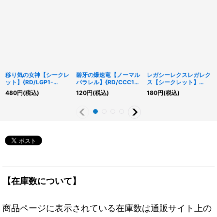
移り気の女神【シークレ
碧牙の爆速竜【ノーマル
レガシーレクスレガレク
ット】{RD/LGP1-
パラレル】{RD/CCC1-
ス【シークレット】
JP011}《RDモンスタ
JP006}《RDモンスタ
{RD/VSP1-JP032}
480
円
(税込)
120
円
(税込)
180
円
(税込)
ー》
ー》
《RDモンスター》
【在庫数について】
商品ページに表示されている在庫数は通販サイト上の