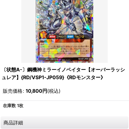
〔状態A-〕鋼機神ミラーイノベイター【オーバーラッシ
ュレア】{RD/VSP1-JP059}《RDモンスター》
販売価格
:
10,800
円
(税込)
在庫数 1枚
商品詳細