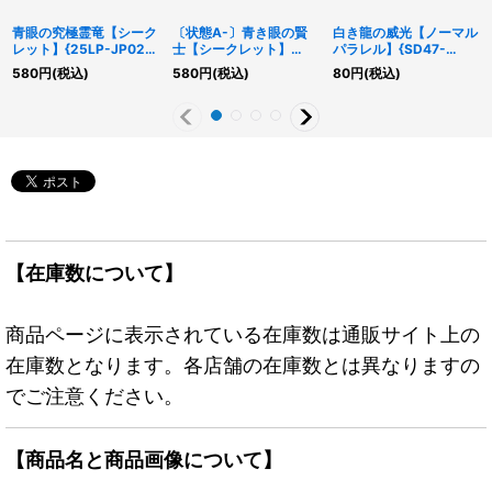
青眼の究極霊竜【シーク
〔状態A-〕青き眼の賢
白き龍の威光【ノーマル
レット】{25LP-JP020}
士【シークレット】
パラレル】{SD47-
《シンクロ》
{QCCP-JP003}《モン
JP027}《罠》
580
円
(税込)
580
円
(税込)
80
円
(税込)
スター》
【在庫数について】
商品ページに表示されている在庫数は通販サイト上の
在庫数となります。各店舗の在庫数とは異なりますの
でご注意ください。
【商品名と商品画像について】