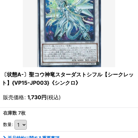
〔状態A-〕聖コウ神竜スターダストシフル【シークレッ
ト】{VP15-JP003}《シンクロ》
販売価格
:
1,730
円
(税込)
在庫数 7枚
数量
:
返品特約に関する重要事項