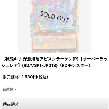
〔状態A-〕深淵海竜アビスクラーケン[R]【オーバーラッ
シュレア】{RD/VSP1-JP018}《RDモンスター》
販売価格
:
1,530
円
(税込)
在庫数 ×
商品詳細