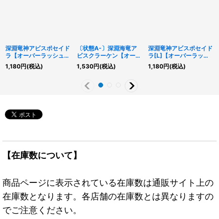
深淵竜神アビスポセイド
〔状態A-〕深淵海竜ア
深淵竜神アビスポセイド
ラ【オーバーラッシュレ
ビスクラーケン【オーバ
ラ[L]【オーバーラッシ
ア】{RD/VSP1-JP014}
ーラッシュレア】
ュレア】{RD/VSP1-
1,180
円
(税込)
1,530
円
(税込)
1,180
円
(税込)
《RDモンスター》
{RD/VSP1-JP017}《RD
JP013}《RDモンスタ
モンスター》
ー》
【在庫数について】
商品ページに表示されている在庫数は通販サイト上の
在庫数となります。各店舗の在庫数とは異なりますの
でご注意ください。