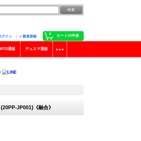
0
カートの中身
ログイン
新規登録
MTG通販
デュエマ通販
PP-JP001}《融合》