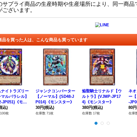
のサプライ商品の生産時期や生産場所により、同一商品
がございます。
商品を買った人は、こんな商品も買っています
ムナイトラズリー
ジャンクコンバーター
焔聖騎士リナルド【ウ
ネオ
ーマルパラレル】
【ノーマル】{SD48-J
ルトラ】{VJMP-JP17
ー【
2-JP051}《モン
P014}《モンスター》
4}《モンスター》
-JP
ー》
税込)
30円
(税込)
380円
(税込)
ー》
80円
100枚
在庫数 71枚
在庫数 17枚
在庫数