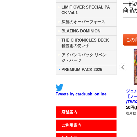
一部
LIMIT OVER SPECIAL PA
商品
CK Vol.1
深淵のオーバーフォース
BLAZING DOMINION
この
THE CHRONICLES DECK
精霊術の使い手
アドバンスパック リベン
ジ・ハーツ
PREMIUM PACK 2026
ジェ
Tweets by cardrush_online
【ノ
{TW0
スタ
50円
(
店舗案内
在庫数 
ご利用案内