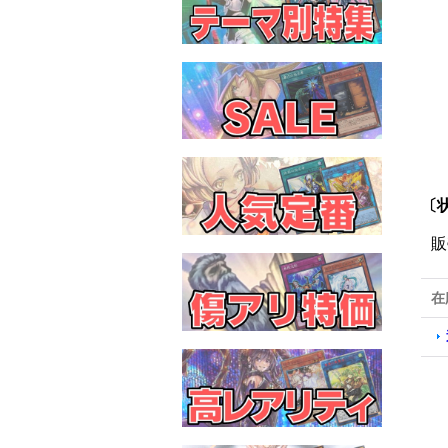
〔
販
在