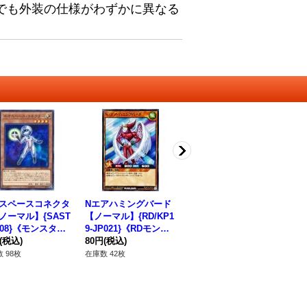
でも外装の仕様がわずかに異なる
スペースコネクタ
Nエアハミングバード
ジャンクスピーダー
シ
ノーマル】{SAST
【ノーマル】{RD/KP1
【ノーマル】{SD48-J
【ノ
008}《モンスタ
9-JP021}《RDモンス
P035}《シンクロ》
P
(税込)
ター》
80円
(税込)
30円
(税込)
80
 98枚
在庫数 42枚
在庫数 43枚
在庫