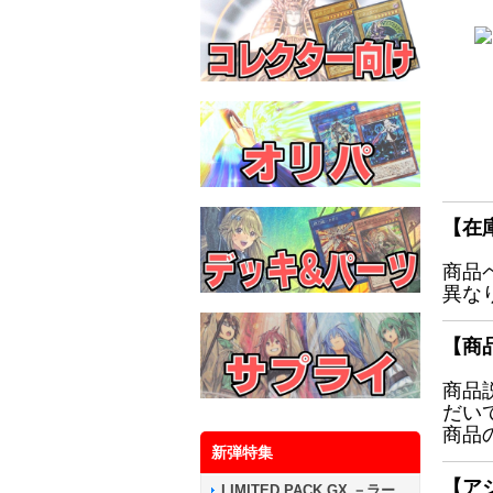
【在
商品
異な
【商
商品
だい
商品
新弾特集
【ア
LIMITED PACK GX －ラー