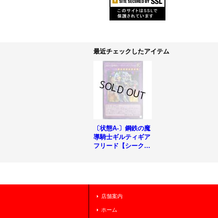
最近チェックしたアイテム
〔状態A-〕鋼鉄の魔
導騎士ギルティギア
フリード【シークレ
ット】{20PP-JP00
1}《融合》
店舗案内
ホーム