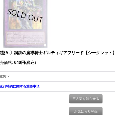
状態A-〕鋼鉄の魔導騎士ギルティギアフリード【シークレット】{20
売価格
:
640円
(税込)
庫数 ×
返品特約に関する重要事項
再入荷を知らせる
お気に入り登録