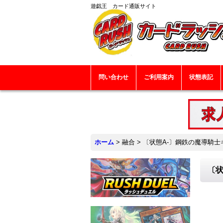
遊戯王 カード通販サイト
問い合わせ
ご利用案内
状態表記
ホーム
>
融合
>
〔状態A-〕鋼鉄の魔導騎士ギ
〔状