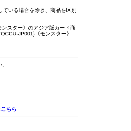
している場合を除き、商品を区別
}《モンスター》のアジア版カード商
CU-JP001}《モンスター》
い。
は
こちら