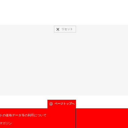
リセット
ページトップへ
トの価格データ等の利用について
マガジン