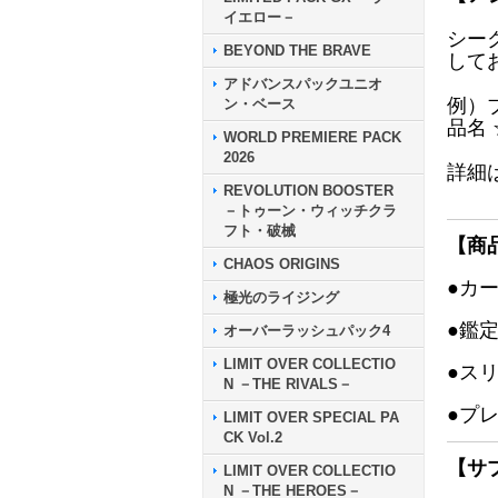
イエロー－
シー
BEYOND THE BRAVE
して
アドバンスパックユニオ
例）
ン・ベース
品名
WORLD PREMIERE PACK
2026
詳細
REVOLUTION BOOSTER
－トゥーン・ウィッチクラ
フト・破械
【商
CHAOS ORIGINS
●カ
極光のライジング
●鑑
オーバーラッシュパック4
LIMIT OVER COLLECTIO
●ス
N －THE RIVALS－
●プ
LIMIT OVER SPECIAL PA
CK Vol.2
【サ
LIMIT OVER COLLECTIO
N －THE HEROES－