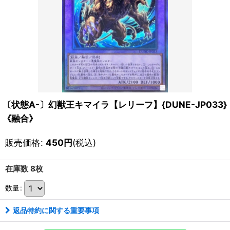
〔状態A-〕幻獣王キマイラ【レリーフ】{DUNE-JP033}
《融合》
販売価格
:
450
円
(税込)
在庫数 8枚
数量
:
返品特約に関する重要事項