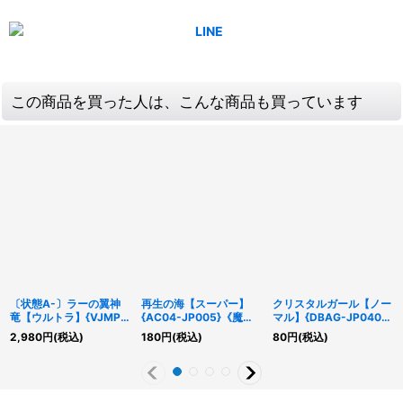
この商品を買った人は、こんな商品も買っています
〔状態A-〕ラーの翼神
再生の海【スーパー】
クリスタルガール【ノー
竜【ウルトラ】{VJMP-
{AC04-JP005}《魔
マル】{DBAG-JP040}
JP046}《モンスター》
法》
《モンスター》
2,980
円
(税込)
180
円
(税込)
80
円
(税込)