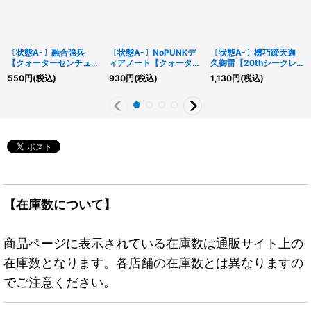
〔状態A-〕融合強兵
〔状態A-〕NoPUNKデ
〔状態A-〕機巧蹄天迦
【クォーターセンチュリ
ィアノート【クォーター
久御雷【20thシークレ
ーシークレット】
センチュリーシークレッ
ット】{IGAS-JP024}
550
円
(税込)
930
円
(税込)
1,130
円
(税込)
{DUNE-JP061}《魔
ト】{QCTB-JP027}
《モンスター》
法》
《モンスター》
【在庫数について】
商品ページに表示されている在庫数は通販サイト上の
在庫数となります。各店舗の在庫数とは異なりますの
でご注意ください。