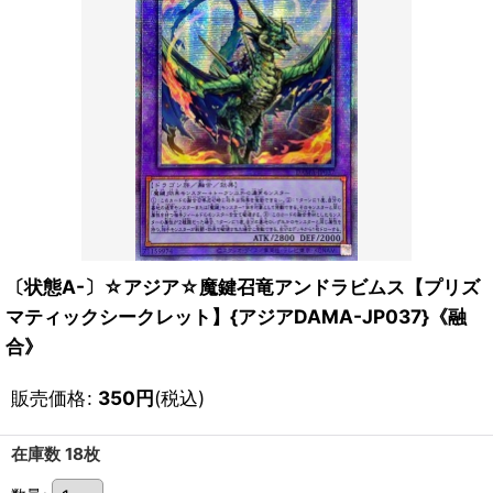
〔状態A-〕☆アジア☆魔鍵召竜アンドラビムス【プリズ
マティックシークレット】{アジアDAMA-JP037}《融
合》
販売価格
:
350
円
(税込)
在庫数 18枚