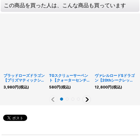
この商品を買った人は、こんな商品も買っています
ブラッドローズドラゴン
TGスクリューサーペン
ヴァレルロードSドラゴ
【プリズマティックシー
ト【クォーターセンチュ
ン【20thシークレッ
クレット】{LIOV-
リーシークレット】
ト】{SAST-JP037}
3,980
円
(税込)
580
円
(税込)
12,800
円
(税込)
JP035}《シンクロ》
{QCCP-JP037}《モン
《シンクロ》
スター》