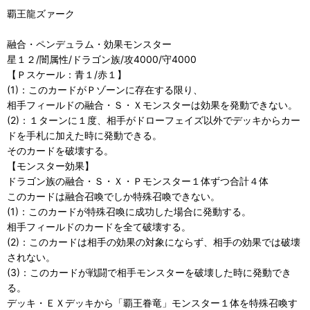
覇王龍ズァーク
融合・ペンデュラム・効果モンスター
星１２/闇属性/ドラゴン族/攻4000/守4000
【Ｐスケール：青１/赤１】
(1)：このカードがＰゾーンに存在する限り、
相手フィールドの融合・Ｓ・Ｘモンスターは効果を発動できない。
(2)：１ターンに１度、相手がドローフェイズ以外でデッキからカー
ドを手札に加えた時に発動できる。
そのカードを破壊する。
【モンスター効果】
ドラゴン族の融合・Ｓ・Ｘ・Ｐモンスター１体ずつ合計４体
このカードは融合召喚でしか特殊召喚できない。
(1)：このカードが特殊召喚に成功した場合に発動する。
相手フィールドのカードを全て破壊する。
(2)：このカードは相手の効果の対象にならず、相手の効果では破壊
されない。
(3)：このカードが戦闘で相手モンスターを破壊した時に発動でき
る。
デッキ・ＥＸデッキから「覇王眷竜」モンスター１体を特殊召喚す