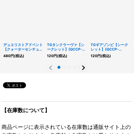
デュエリストアドベント
TGタンクラーヴァ【シ
TGギアゾンビ【シーク
【クォーターセンチュリ
ークレット】{QCCP-
レット】{QCCP-
ーシークレット】
JP039}《モンスター》
JP040}《モンスター》
480
円
(税込)
120
円
(税込)
120
円
(税込)
{QCCU-JP092}《魔
法》
【在庫数について】
商品ページに表示されている在庫数は通販サイト上の