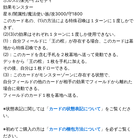
ホルスの栄光-イムセティ
効果モンスター
星８/闇属性/魔法使い族/攻3000/守1800
このカード名の、(1)の方法による特殊召喚は１ターンに１度しかで
きず、
(2)(3)の効果はそれぞれ１ターンに１度しか使用できない。
(1)：自分フィールドに「王の棺」が存在する場合、このカードは墓
地から特殊召喚できる。
(2)：このカードを含む手札を２枚墓地へ送って発動できる。
デッキから「王の棺」１枚を手札に加える。
その後、自分は１枚ドローできる。
(3)：このカードがモンスターゾーンに存在する状態で、
自分フィールドの他のカードが相手の効果でフィールドから離れた
場合に発動できる。
フィールドのカード１枚を墓地へ送る。
※状態表記に関しては「
カードの状態表記について
」をご覧くださ
い。
※初めてご購入の方は「
カードの梱包方法について
」を必ずご覧く
ださい。