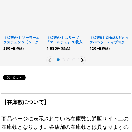
〔状態A-〕ソーラーエ
〔状態A-〕スリーブ
〔状態B〕CNo88ギミッ
クスチェンジ【シークレ
『マドルチェ』70枚入
クパペットディザスター
ット】{QCCU-JP137}
り【-】{-}《スリーブ》
レオ【シークレット】
260
円
(税込)
4,580
円
(税込)
420
円
(税込)
《魔法》
{PP16-JP012}《エクシ
ーズ》
【在庫数について】
商品ページに表示されている在庫数は通販サイト上の
在庫数となります。各店舗の在庫数とは異なりますの