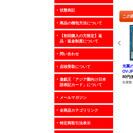
状態表記
この
商品の梱包方法について
【初回購入の方限定】返
品・返金制度について
問い合わせ
光翼の
店頭受取について
OV-J
80円
(
遊戯王「アジア圏向け日本
在庫数 
語表記カード」について
メールマガジン
全商品カテゴリリンク
特定商取引法表示