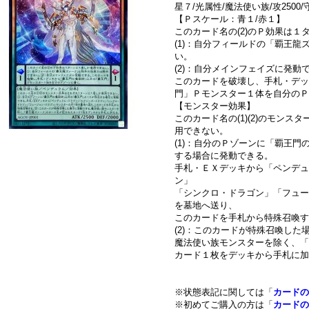
星７/光属性/魔法使い族/攻2500/守
【Ｐスケール：青１/赤１】
このカード名の(2)のＰ効果は
(1)：自分フィールドの「覇王
い。
(2)：自分メインフェイズに発動
このカードを破壊し、手札・デッ
門」Ｐモンスター１体を自分の
【モンスター効果】
このカード名の(1)(2)のモン
用できない。
(1)：自分のＰゾーンに「覇王
する場合に発動できる。
手札・ＥＸデッキから「ペンデュ
ン」
「シンクロ・ドラゴン」「フュー
を墓地へ送り、
このカードを手札から特殊召喚す
(2)：このカードが特殊召喚した
魔法使い族モンスターを除く、「
カード１枚をデッキから手札に加
※状態表記に関しては「
カードの
※初めてご購入の方は「
カードの