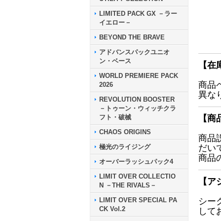
LIMITED PACK GX －ラー
イエロー－
BEYOND THE BRAVE
アドバンスパックユニオ
ン・ベース
【在
WORLD PREMIERE PACK
商品
2026
異な
REVOLUTION BOOSTER
－トゥーン・ウィッチクラ
フト・破械
【商
CHAOS ORIGINS
商品
極光のライジング
だい
商品
オーバーラッシュパック4
LIMIT OVER COLLECTIO
【ア
N －THE RIVALS－
LIMIT OVER SPECIAL PA
シー
CK Vol.2
して