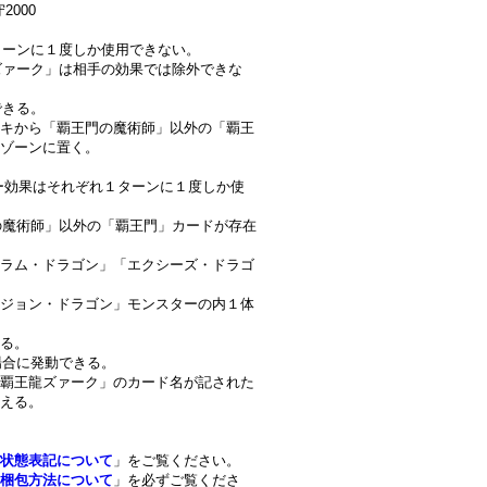
2000
１ターンに１度しか使用できない。
龍ズァーク」は相手の効果では除外できな
できる。
キから「覇王門の魔術師」以外の「覇王
Ｐゾーンに置く。
スター効果はそれぞれ１ターンに１度しか使
門の魔術師」以外の「覇王門」カードが存在
ラム・ドラゴン」「エクシーズ・ドラゴ
ジョン・ドラゴン」モンスターの内１体
る。
場合に発動できる。
覇王龍ズァーク」のカード名が記された
える。
状態表記について
」をご覧ください。
梱包方法について
」を必ずご覧くださ