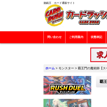
遊戯王 カード通販サイト
問い合わせ
ご利用案内
状態表記
ホーム
>
モンスター
>
覇王門の魔術師【スーパ
覇王