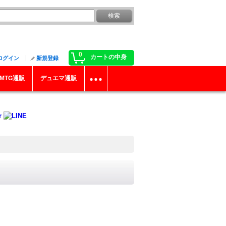
0
カートの中身
ログイン
新規登録
MTG通販
デュエマ通販