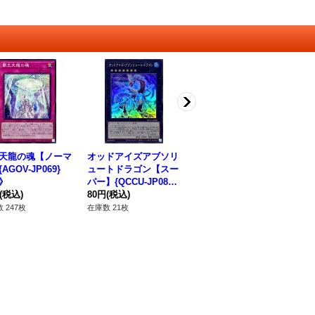
天龍の魂【ノーマ
オッドアイズアブソリ
オッドアイズボルテッ
E
AGOV-JP069}
ュートドラゴン【スー
クスドラゴン【スーパ
ー
》
パー】{QCCU-JP088}
ー】{QCCU-JP087}
ト】
(税込)
《エクシーズ》
80円
(税込)
《融合》
80円
(税込)
《
12
 247枚
在庫数 21枚
在庫数 56枚
在庫