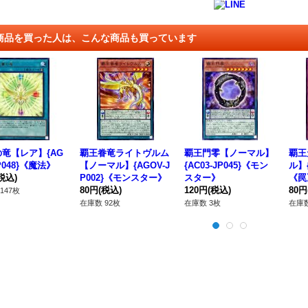
商品を買った人は、こんな商品も買っています
竜【レア】{AG
覇王眷竜ライトヴルム
覇王門零【ノーマル】
覇王
P048}《魔法》
【ノーマル】{AGOV-J
{AC03-JP045}《モン
ル】{
税込)
P002}《モンスター》
スター》
《罠
80円
(税込)
120円
(税込)
80円
147枚
在庫数 92枚
在庫数 3枚
在庫数