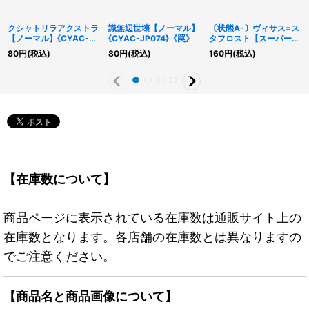
クシャトリラアクストラ
識無辺世壊【ノーマル】
〔状態A-〕ヴィサス=ス
【ノーマル】{CYAC-
{CYAC-JP074}《罠》
タフロスト【スーパー】
JP055}《魔法》
{DIFO-JP008}《モンス
80
円
(税込)
80
円
(税込)
160
円
(税込)
ター》
【在庫数について】
商品ページに表示されている在庫数は通販サイト上の
在庫数となります。各店舗の在庫数とは異なりますの
でご注意ください。
【商品名と商品画像について】