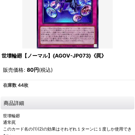
世壊輪廻【ノーマル】{AGOV-JP073}《罠》
販売価格
:
80
円
(税込)
在庫数 44枚
商品詳細
世壊輪廻
通常罠
このカード名の(1)(2)の効果はそれぞれ１ターンに１度しか使用でき