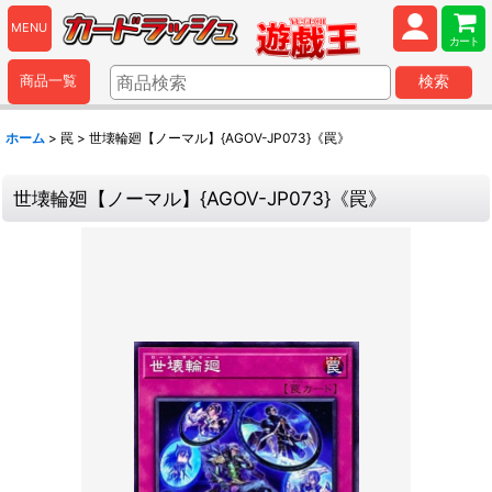
MENU
カート
商品一覧
検索
ホーム
>
罠
>
世壊輪廻【ノーマル】{AGOV-JP073}《罠》
世壊輪廻【ノーマル】{AGOV-JP073}《罠》