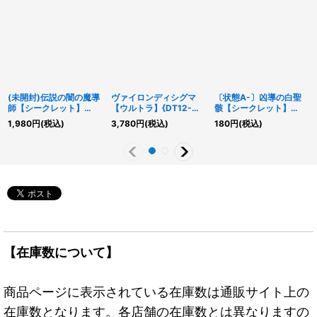
(未開封)伝説の闇の魔導
ヴァイロンディシグマ
〔状態A-〕凶導の白聖
師【シークレット】
【ウルトラ】{DT12-
骸【シークレット】
{2023-JPD05}《エク
JP038}《エクシーズ》
{BACH-JP035}《儀
1,980
円
(税込)
3,780
円
(税込)
180
円
(税込)
シーズ》
式》
【在庫数について】
商品ページに表示されている在庫数は通販サイト上の
在庫数となります。各店舗の在庫数とは異なりますの