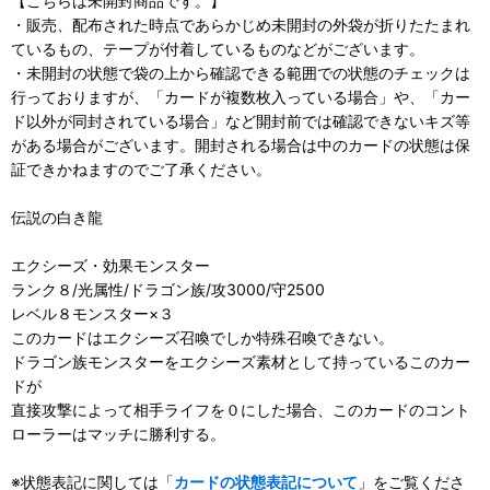
【こちらは未開封商品です。】
・販売、配布された時点であらかじめ未開封の外袋が折りたたまれ
ているもの、テープが付着しているものなどがございます。
・未開封の状態で袋の上から確認できる範囲での状態のチェックは
行っておりますが、「カードが複数枚入っている場合」や、「カー
ド以外が同封されている場合」など開封前では確認できないキズ等
がある場合がございます。開封される場合は中のカードの状態は保
証できかねますのでご了承ください。
伝説の白き龍
エクシーズ・効果モンスター
ランク８/光属性/ドラゴン族/攻3000/守2500
レベル８モンスター×３
このカードはエクシーズ召喚でしか特殊召喚できない。
ドラゴン族モンスターをエクシーズ素材として持っているこのカー
ドが
直接攻撃によって相手ライフを０にした場合、このカードのコント
ローラーはマッチに勝利する。
※状態表記に関しては「
カードの状態表記について
」をご覧くださ