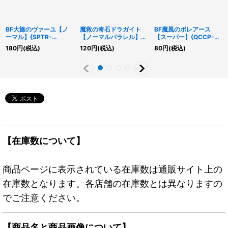
BF大旆のヴァーユ【ノ
魔救の奇石ドラガイト
BF魔風のボレアース
ーマル】{SPTR-
【ノーマルパラレル】
【スーパー】{QCCP-
JP039}《モンスター》
{DBSS-JP006}《モン
JP139}《シンクロ》
180
円
(税込)
120
円
(税込)
80
円
(税込)
スター》
【在庫数について】
商品ページに表示されている在庫数は通販サイト上の
在庫数となります。各店舗の在庫数とは異なりますの
でご注意ください。
【商品名と商品画像について】