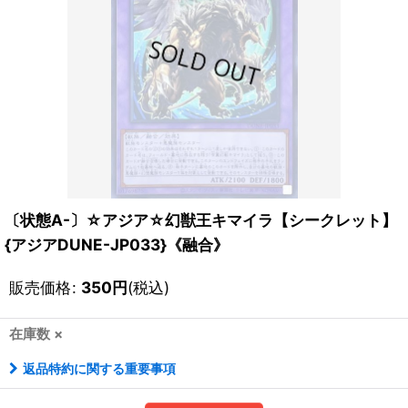
〔状態A-〕☆アジア☆幻獣王キマイラ【シークレット】
{アジアDUNE-JP033}《融合》
販売価格
:
350
円
(税込)
在庫数 ×
返品特約に関する重要事項