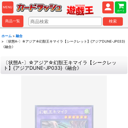
MENU
カート
商品一覧
検索
ホーム
>
融合
>
〔状態A-〕☆アジア☆幻獣王キマイラ【シークレット】{アジアDUNE-JP033}
《融合》
〔状態A-〕☆アジア☆幻獣王キマイラ【シークレッ
ト】{アジアDUNE-JP033}《融合》