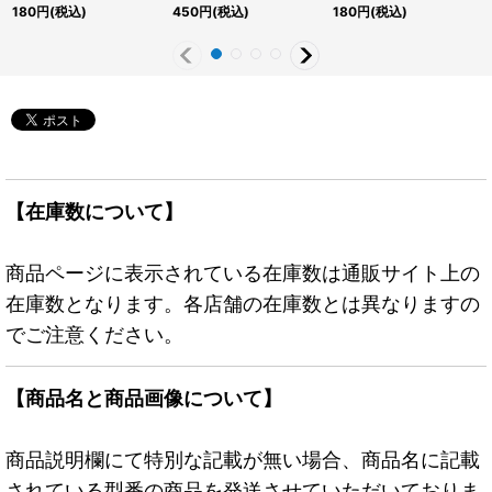
ル】{RD/VSP1-JP015}
{RD/KP14-JP035}
{RD/VSP1-JP014}
180
円
(税込)
450
円
(税込)
180
円
(税込)
《RDモンスター》
《RDモンスター》
《RDモンスター》
【在庫数について】
商品ページに表示されている在庫数は通販サイト上の
在庫数となります。各店舗の在庫数とは異なりますの
でご注意ください。
【商品名と商品画像について】
商品説明欄にて特別な記載が無い場合、商品名に記載
されている型番の商品を発送させていただいておりま