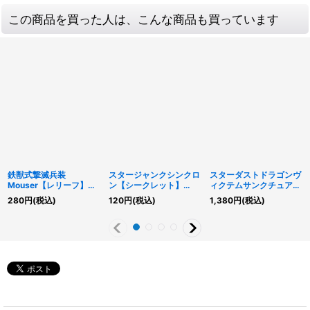
この商品を買った人は、こんな商品も買っています
鉄獣式撃滅兵装
スタージャンクシンクロ
スターダストドラゴンヴ
Mouser【レリーフ】
ン【シークレット】
ィクテムサンクチュアリ
{DOOD-JP051}《リン
{LOCH-JP008}《モン
【OFウルトラ】{LOCH-
280
円
(税込)
120
円
(税込)
1,380
円
(税込)
ク》
スター》
JP007}《シンクロ》