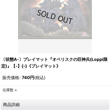
〔状態A-〕プレイマット『オベリスクの巨神兵(Loppi限
定)』【-】{-}《プレイマット》
販売価格
:
740
円
(税込)
在庫数 ×
商品詳細