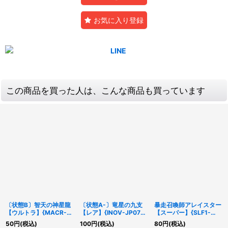
お気に入り登録
この商品を買った人は、こんな商品も買っています
〔状態B〕智天の神星龍
〔状態A-〕竜星の九支
暴走召喚師アレイスター
【ウルトラ】{MACR-
【レア】{INOV-JP077}
【スーパー】{SLF1-
JP030}《モンスター》
《罠》
JP030}《リンク》
50
円
(税込)
100
円
(税込)
80
円
(税込)