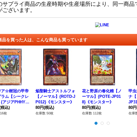
のサプライ商品の生産時期や生産場所により、同一商品
がございます。
商品を買った人は、こんな商品も買っています
ジア☆樹冠の甲帝
焔聖騎士アストルフォ
花と野原の春化精【ノ
甲虫
グラム【シークレ
【ノーマル】{ROTD-J
ーマル】{POTE-JP01
ナ【
{アジアPHHY-J
P012}《モンスター》
8}《モンスター》
JP
1}《モンスター》
(税込)
80円
(税込)
80円
(税込)
80円
16枚
在庫数 50枚
在庫数 112枚
在庫数