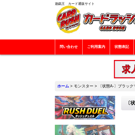
遊戯王 カード通販サイト
問い合わせ
ご利用案内
状態表記
ホーム
>
モンスター
>
〔状態A-〕ブラックマ
〔状