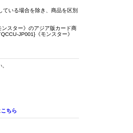
している場合を除き、商品を区別
}《モンスター》のアジア版カード商
CU-JP001}《モンスター》
い。
は
こちら