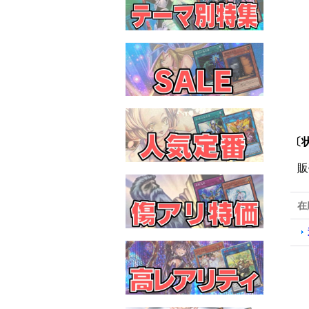
〔状
販
在