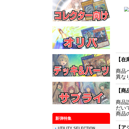
【在
商品
異な
【商
商品
だい
商品
新弾特集
【ア
UTILITY SELECTION