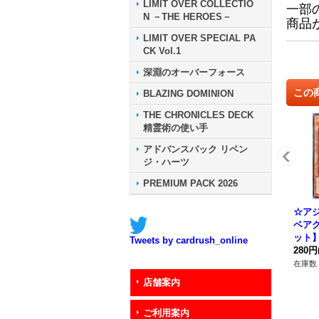
LIMIT OVER COLLECTIO
一部
N －THE HEROES－
商品
LIMIT OVER SPECIAL PA
CK Vol.1
深淵のオーバーフォース
この
BLAZING DOMINION
THE CHRONICLES DECK
精霊術の使い手
アドバンスパック リベン
ジ・ハーツ
PREMIUM PACK 2026
☆ア
ベア
ット】
Tweets by cardrush_online
P02
280円
在庫数 
店舗案内
ご利用案内