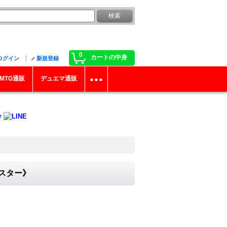
0
カートの中身
ログイン
新規登録
MTG通販
デュエマ通販
ンスター》