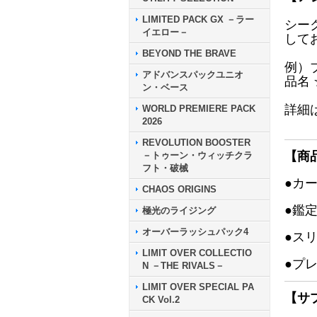
LIMITED PACK GX －ラー
シー
イエロー－
して
BEYOND THE BRAVE
例）
アドバンスパックユニオ
品名
ン・ベース
詳細
WORLD PREMIERE PACK
2026
REVOLUTION BOOSTER
【商
－トゥーン・ウィッチクラ
フト・破械
●カ
CHAOS ORIGINS
●鑑
極光のライジング
オーバーラッシュパック4
●ス
LIMIT OVER COLLECTIO
●プ
N －THE RIVALS－
LIMIT OVER SPECIAL PA
【サ
CK Vol.2