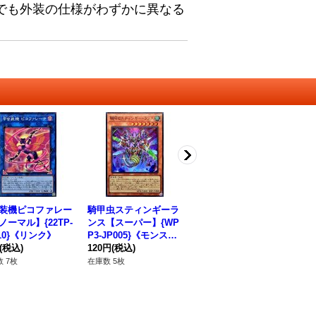
でも外装の仕様がわずかに異なる
装機ピコファレー
騎甲虫スティンギーラ
騎甲虫アームドホーン
マ
ノーマル】{22TP-
ンス【スーパー】{WP
【ノーマルパラレル】
ド
310}《リンク》
P3-JP005}《モンスタ
{24TP-JP307}《リン
P-
(税込)
ー》
120円
(税込)
ク》
80円
(税込)
80
 7枚
在庫数 5枚
在庫数 113枚
在庫