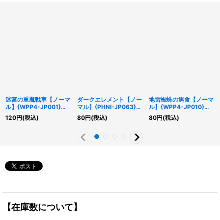
迷宮の重魔戦車【ノーマ
ダークエレメント【ノー
地雷蜘蛛の餌食【ノーマ
ル】{WPP4-JP001}
マル】{PHNI-JP063}
ル】{WPP4-JP010}
《モンスター》
《魔法》
《罠》
120
円
(税込)
80
円
(税込)
80
円
(税込)
【在庫数について】