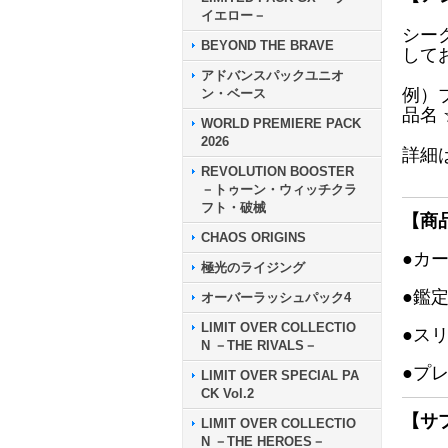
イエロー－
シー
BEYOND THE BRAVE
して
アドバンスパックユニオ
例）
ン・ベース
品名
WORLD PREMIERE PACK
2026
詳細
REVOLUTION BOOSTER
－トゥーン・ウィッチクラ
フト・破械
【商
CHAOS ORIGINS
●カ
極光のライジング
●鑑
オーバーラッシュパック4
LIMIT OVER COLLECTIO
●ス
N －THE RIVALS－
●プ
LIMIT OVER SPECIAL PA
CK Vol.2
【サ
LIMIT OVER COLLECTIO
N －THE HEROES－