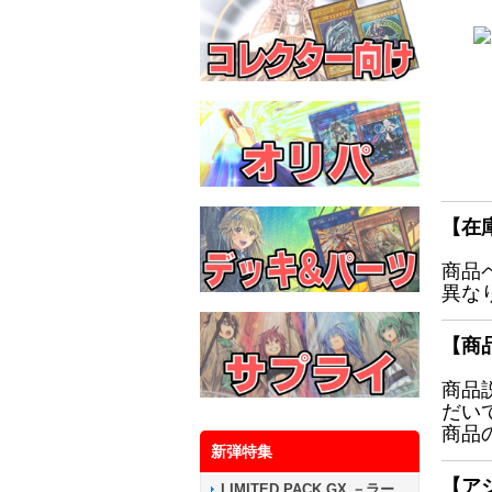
【在
商品
異な
【商
商品
だい
商品
新弾特集
【ア
LIMITED PACK GX －ラー