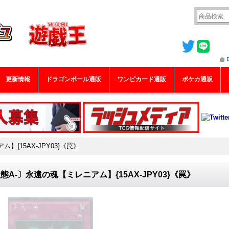
更新情報
ドラゴンボール通販
ワンピカード通販
ポケカ通販
】{15AX-JPY03}《罠》
態A-〕永遠の魂【ミレニアム】{15AX-JPY03}《罠》