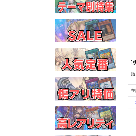
〔状
販
在