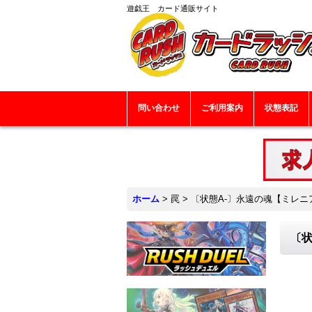
遊戯王 カード通販サイト
問い合わせ
ご利用案内
状態表記
ホーム
>
罠
>
〔状態A-〕永遠の魂【ミレニアム
〔状