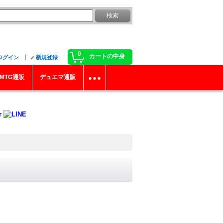
0
カートの中身
ログイン
新規登録
MTG通販
デュエマ通販