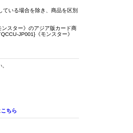
している場合を除き、商品を区別
}《モンスター》のアジア版カード商
CU-JP001}《モンスター》
い。
は
こちら