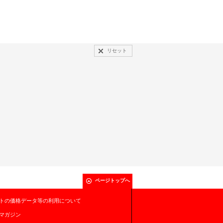
リセット
ページトップへ
トの価格データ等の利用について
マガジン