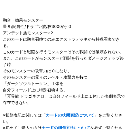
融合・効果モンスター
星８/闇属性/ドラゴン族/攻3000/守 0
アンデット族モンスター×２
このカードは融合召喚でのみエクストラデッキから特殊召喚でき
る。
このカードと戦闘を行うモンスターはその戦闘では破壊されない。
また、このカードがモンスターと戦闘を行ったダメージステップ終
了時、
そのモンスターの攻撃力は０になり、
そのモンスターの元々のレベル・攻撃力を持つ
「ダークソウルトークン」１体を
自分フィールド上に特殊召喚する。
「冥界龍 ドラゴネクロ」は自分フィールド上に１体しか表側表示で
存在できない。
※状態表記に関しては「
カードの状態表記について
」をご覧くださ
い。
※初めてご購入の方は
カードの梱包方法について
を必ずご覧くださ