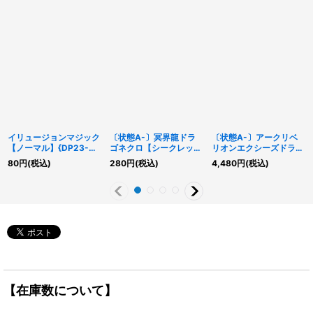
イリュージョンマジック
〔状態A-〕冥界龍ドラ
〔状態A-〕アークリベ
【ノーマル】{DP23-
ゴネクロ【シークレッ
リオンエクシーズドラゴ
JP010}《魔法》
ト】{PP16-JP006}《融
ン【プリズマティックシ
80
円
(税込)
280
円
(税込)
4,480
円
(税込)
合》
ークレット】{PHRA-
JP041}《エクシーズ》
【在庫数について】