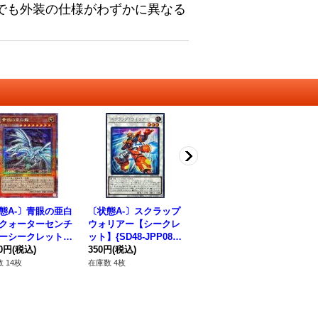
でも外装の仕様がわずかに異なる
態A-〕青眼の亜白
〔状態A-〕スクラップ
〔状態B〕幻惑の見習
〔
クォーターセンチ
ウォリアー【シークレ
い魔術師【クォーター
備
ーシークレット】
ット】{SD48-JPP08}
センチュリーシークレ
レッ
DB-JP014}《モン
80円
(税込)
《シンクロ》
350円
(税込)
ット】{LEDE-JP029}
3,580円
(税込)
6
26
ー》
《モンスター》
 14枚
在庫数 4枚
在庫数 1枚
在庫