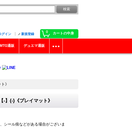
0
カートの中身
ログイン
新規登録
MTG通販
デュエマ通販
ット》
-】{-}《プレイマット》
、シール痕などがある場合がございま