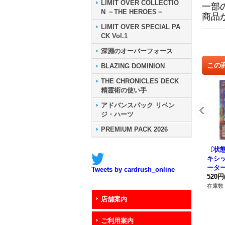
LIMIT OVER COLLECTIO
一部
N －THE HEROES－
商品
LIMIT OVER SPECIAL PA
CK Vol.1
深淵のオーバーフォース
この
BLAZING DOMINION
THE CHRONICLES DECK
精霊術の使い手
アドバンスパック リベン
ジ・ハーツ
PREMIUM PACK 2026
〔状態
キシ
ータ
Tweets by cardrush_online
ークレ
520円
P00
在庫数 
店舗案内
ご利用案内