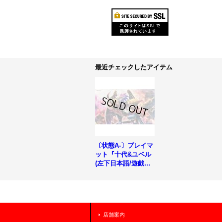
最近チェックしたアイテム
〔状態A-〕プレイマ
ット『十代&ユベル
(左下日本語/遊戯王
の日)』【-】{-}《プ
レイマット》
店舗案内