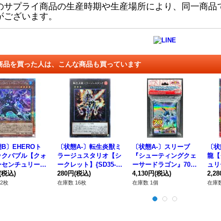
のサプライ商品の生産時期や生産場所により、同一商品
がございます。
商品を買った人は、こんな商品も買っています
B〕EHEROト
〔状態A-〕転生炎獣ミ
〔状態A-〕スリーブ
〔状
ックバブル【クォ
ラージュスタリオ【シ
『シューティングクェ
龍【
ーセンチュリーシ
ークレット】{SD35-J
ーサードラゴン』70枚
ュリ
ット】{SUDA-J
(税込)
PP01}《エクシーズ》
280円
(税込)
入り【-】{-}《スリー
4,130円
(税込)
{QC
2,2
1}《モンスター》
ブ》
スタ
2枚
在庫数 16枚
在庫数 1個
在庫数