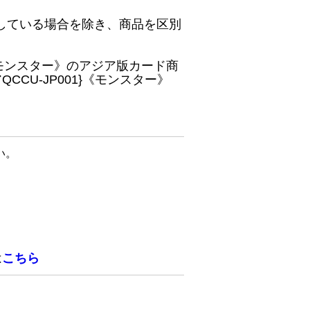
している場合を除き、商品を区別
}《モンスター》のアジア版カード商
CU-JP001}《モンスター》
い。
は
こちら