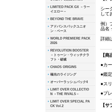
LIMITED PACK GX －ラー
シー
イエロー－
して
BEYOND THE BRAVE
例）
アドバンスパックユニオ
品名
ン・ベース
詳細
WORLD PREMIERE PACK
2026
REVOLUTION BOOSTER
【商
－トゥーン・ウィッチクラ
フト・破械
●カ
CHAOS ORIGINS
●鑑
極光のライジング
オーバーラッシュパック4
●ス
LIMIT OVER COLLECTIO
●プ
N －THE RIVALS－
LIMIT OVER SPECIAL PA
【サ
CK Vol.2