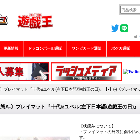
更新情報
ドラゴンボール通販
ワンピカード通販
ポケカ通販
-〕プレイマット『十代&ユベル(左下日本語/遊戯王の日)』【-】{-}《プレイマ
態A-〕プレイマット『十代&ユベル(左下日本語/遊戯王の日)』【
【状態A-について】
・プレイマットの外装に傷や汚れ
す。