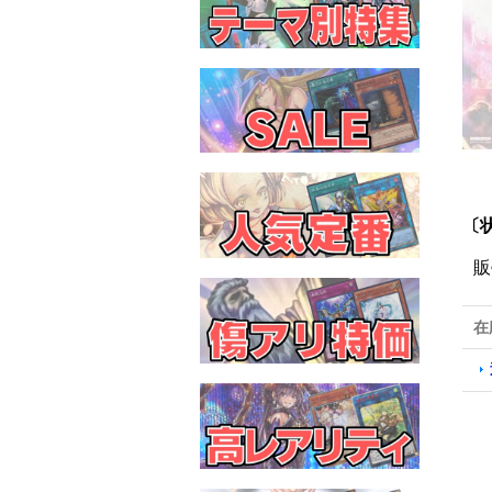
〔
販
在