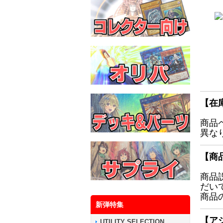
【在
商品
異な
【商
商品
だい
商品
新弾特集
【ア
UTILITY SELECTION