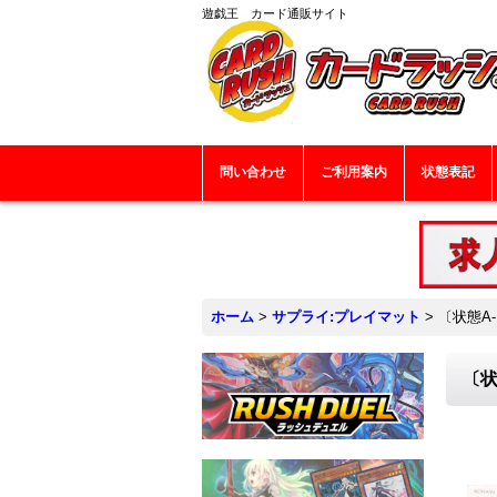
遊戯王 カード通販サイト
問い合わせ
ご利用案内
状態表記
ホーム
>
サプライ:プレイマット
>
〔状態A
〔状