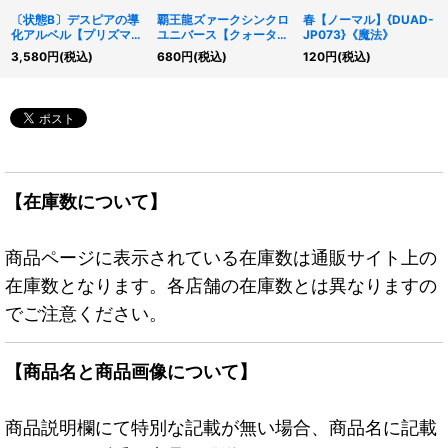
〔状態B〕デスピアの導
覇王龍ズァークシンクロ
春【ノーマル】{DUAD-
化アルベル【プリズマテ
ユニバース【クォーター
JP073}《魔法》
ィックシークレット】
センチュリーシークレッ
3,580
円
(税込)
680
円
(税込)
120
円
(税込)
{DAMA-JP006}《モン
ト】{QCDB-JP005}
スター》
《シンクロ》
【在庫数について】
商品ページに表示されている在庫数は通販サイト上の
在庫数となります。各店舗の在庫数とは異なりますの
でご注意ください。
【商品名と商品画像について】
商品説明欄にて特別な記載が無い場合、商品名に記載