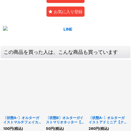
お気に入り登録
この商品を買った人は、こんな商品も買っています
〔状態A-〕オルターガ
〔状態B〕オルターガイ
〔状態A-〕オルターガ
イストマルチフェイカー
ストマリオネッター【ス
イストアドミニア【クォ
【スーパー】{FLOD-
ーパー】{CIBR-JP012}
ーターセンチュリーシー
100
円
(税込)
50
円
(税込)
260
円
(税込)
JP014}《モンスター》
《モンスター》
クレット】{DUNE-