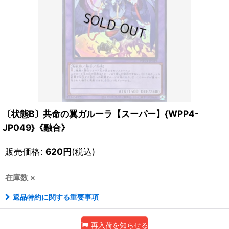
〔状態B〕共命の翼ガルーラ【スーパー】{WPP4-
JP049}《融合》
販売価格
:
620
円
(税込)
在庫数 ×
返品特約に関する重要事項
再入荷を知らせる