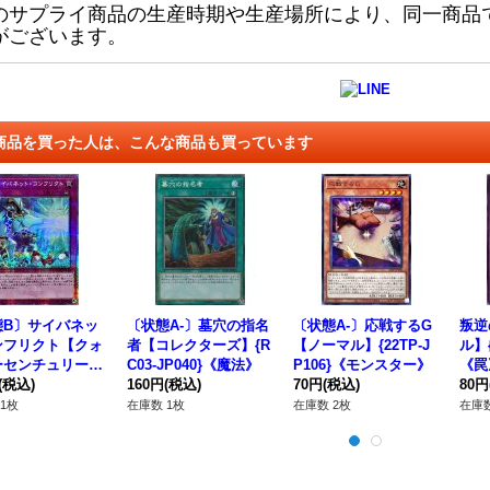
のサプライ商品の生産時期や生産場所により、同一商品
がございます。
商品を買った人は、こんな商品も買っています
態B〕サイバネッ
〔状態A-〕墓穴の指名
〔状態A-〕応戦するG
叛逆
ンフリクト【クォ
者【コレクターズ】{R
【ノーマル】{22TP-J
ル】{
ーセンチュリーシ
C03-JP040}《魔法》
P106}《モンスター》
《罠
ット】{QCCU-J
(税込)
160円
(税込)
70円
(税込)
80円
0}《罠》
1枚
在庫数 1枚
在庫数 2枚
在庫数