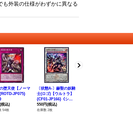
でも外装の仕様がわずかに異なる
の堕天使【ノーマ
〔状態A-〕赫聖の妖騎
王の影ロプトル【ノー
時
ROTD-JP075}
士(ロゴ)【ウルトラ】
マルパラレル】{SUB1
{C
》
{CF01-JP166}《シン
-JP078}《モンスタ
ス
(税込)
クロ》
550円
(税込)
ー》
80円
(税込)
38
 54枚
在庫数 2枚
在庫数 100枚
在庫