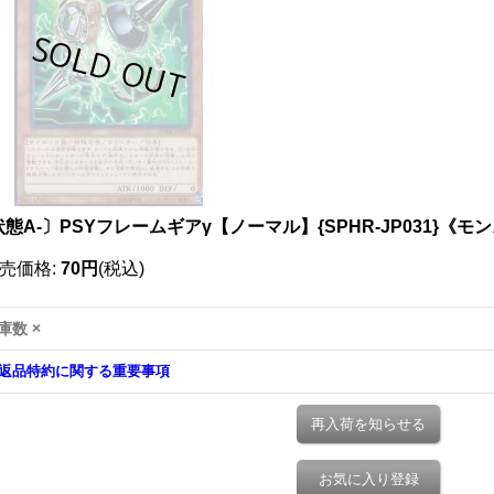
態A-〕PSYフレームギアγ【ノーマル】{SPHR-JP031}《モ
売価格
:
70円
(税込)
庫数 ×
返品特約に関する重要事項
再入荷を知らせる
お気に入り登録