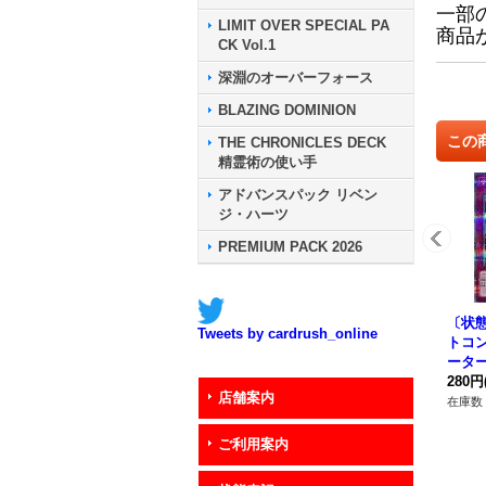
一部
LIMIT OVER SPECIAL PA
商品
CK Vol.1
深淵のオーバーフォース
BLAZING DOMINION
この
THE CHRONICLES DECK
精霊術の使い手
アドバンスパック リベン
ジ・ハーツ
PREMIUM PACK 2026
〔状
Tweets by cardrush_online
トコ
ータ
ークレ
280円
店舗案内
P11
在庫数 
ご利用案内