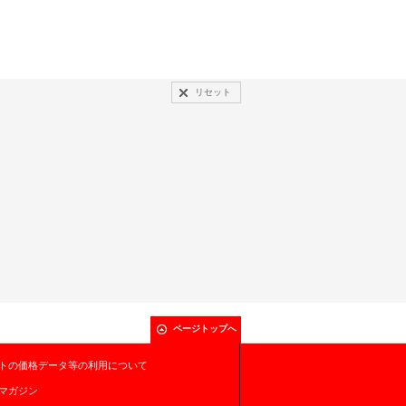
リセット
ページトップへ
トの価格データ等の利用について
マガジン