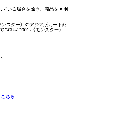
している場合を除き、商品を区別
}《モンスター》のアジア版カード商
CU-JP001}《モンスター》
い。
は
こちら