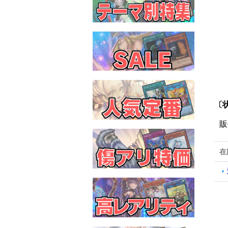
〔状
販
在