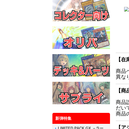
【在
商品
異な
【商
商品
だい
商品
新弾特集
【ア
LIMITED PACK GX －ラー