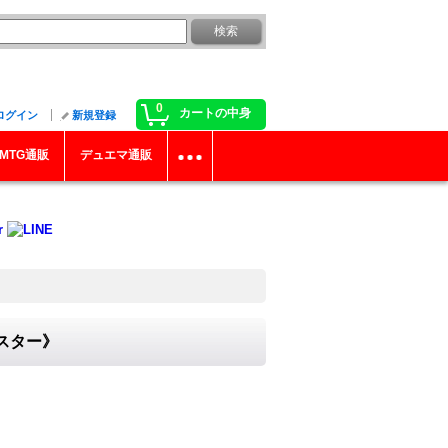
0
カートの中身
ログイン
新規登録
MTG通販
デュエマ通販
ンスター》