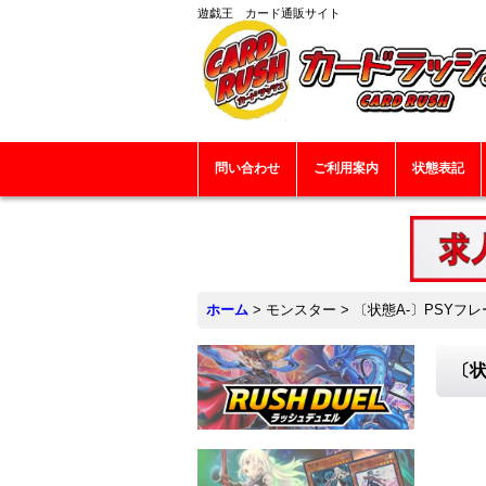
遊戯王 カード通販サイト
問い合わせ
ご利用案内
状態表記
ホーム
>
モンスター
>
〔状態A-〕PSYフレ
〔状