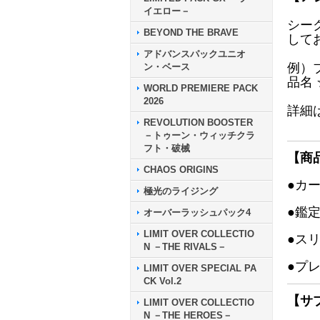
イエロー－
シー
BEYOND THE BRAVE
して
アドバンスパックユニオ
例）
ン・ベース
品名
WORLD PREMIERE PACK
2026
詳細
REVOLUTION BOOSTER
－トゥーン・ウィッチクラ
フト・破械
【商
CHAOS ORIGINS
●カ
極光のライジング
●鑑
オーバーラッシュパック4
LIMIT OVER COLLECTIO
●ス
N －THE RIVALS－
●プ
LIMIT OVER SPECIAL PA
CK Vol.2
【サ
LIMIT OVER COLLECTIO
N －THE HEROES－