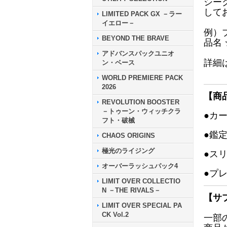
シー
して
LIMITED PACK GX －ラー
イエロー－
例）
BEYOND THE BRAVE
品名
アドバンスパックユニオ
詳細
ン・ベース
WORLD PREMIERE PACK
2026
【商
REVOLUTION BOOSTER
－トゥーン・ウィッチクラ
●カ
フト・破械
●鑑
CHAOS ORIGINS
極光のライジング
●ス
オーバーラッシュパック4
●プ
LIMIT OVER COLLECTIO
N －THE RIVALS－
【サ
LIMIT OVER SPECIAL PA
CK Vol.2
一部