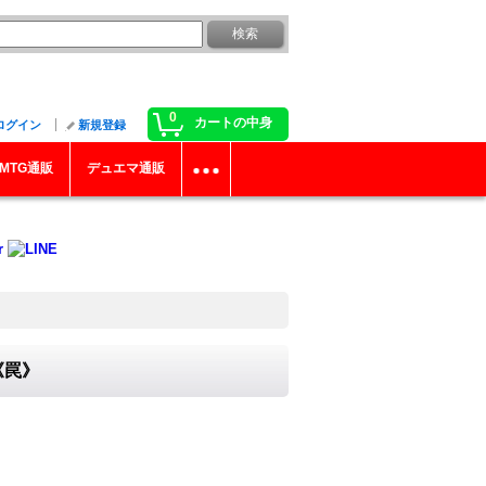
0
カートの中身
ログイン
新規登録
MTG通販
デュエマ通販
《罠》