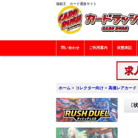
遊戯王 カード通販サイト
問い合わせ
ご利用案内
状態表記
ホーム
>
コレクター向け
>
高価レアカード
〔状