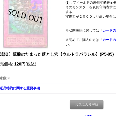
(1)：フィールドの裏側守備表
そのモンスターを表側守備表示に
する。
守備力が２０００より高い場合は
※状態表記に関しては「
カードの
※初めてご購入の方は「
カードの
い。
状態B〕硫酸のたまった落とし穴【ウルトラパラレル】{P5-05}
売価格
:
120円
(税込)
庫数 ×
返品特約に関する重要事項
お気に入り登録