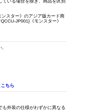
している場合を除き、商品を区別
}《モンスター》のアジア版カード商
CU-JP001}《モンスター》
い。
は
こちら
でも外装の仕様がわずかに異なる