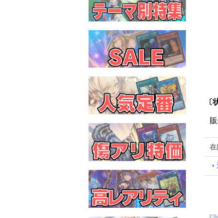
〔
販
在