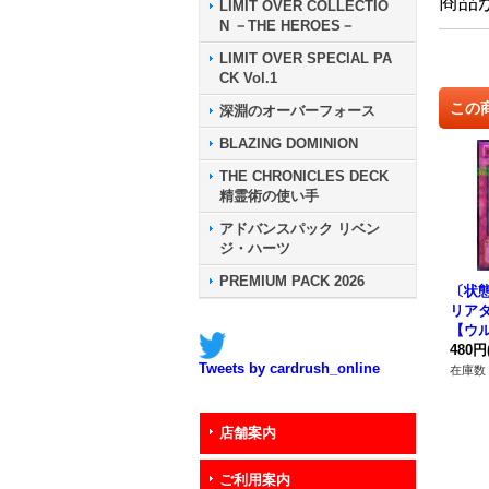
商品
LIMIT OVER COLLECTIO
N －THE HEROES－
LIMIT OVER SPECIAL PA
CK Vol.1
この
深淵のオーバーフォース
BLAZING DOMINION
THE CHRONICLES DECK
精霊術の使い手
アドバンスパック リベン
ジ・ハーツ
PREMIUM PACK 2026
〔状
リア
【ウ
{306
480円
Tweets by cardrush_online
在庫数 
店舗案内
ご利用案内