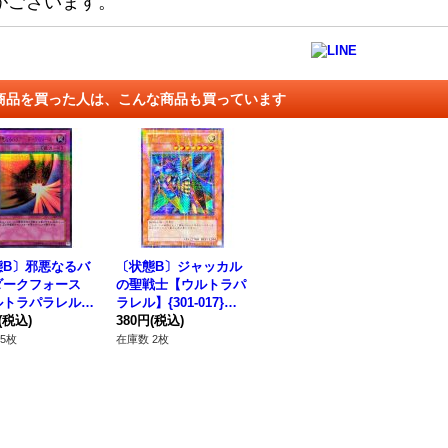
がございます。
商品を買った人は、こんな商品も買っています
態B〕邪悪なるバ
〔状態B〕ジャッカル
ダークフォース
の聖戦士【ウルトラパ
ルトラパラレル】
ラレル】{301-017}
-054}《罠》
(税込)
《モンスター》
380円
(税込)
5枚
在庫数 2枚