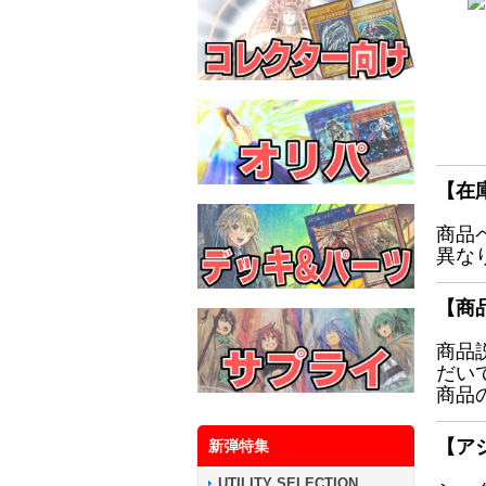
【在
商品
異な
【商
商品
だい
商品
【ア
新弾特集
UTILITY SELECTION