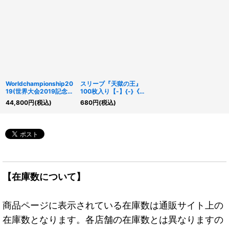
Worldchampionship20
スリーブ『天獄の王』
19(世界大会2019記念プ
100枚入り【-】{-}《ス
ロモ)【-】{-}《その
リーブ》
44,800
円
(税込)
680
円
(税込)
他》
【在庫数について】
商品ページに表示されている在庫数は通販サイト上の
在庫数となります。各店舗の在庫数とは異なりますの