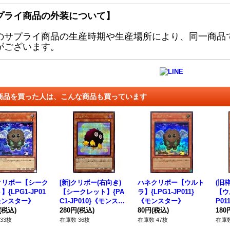
プライ商品の外装について】
のサプライ商品の生産時期や生産場所により、同一商品
がございます。
商品を買った人は、こんな商品も買っています
クリボー【シーク
[新]クリボー(右向き)
ハネクリボー【ウルト
(旧
{LPG1-JP01
【シークレット】{PA
ラ】{LPG1-JP011}
【ウ
モンスター》
C1-JP010}《モンスタ
《モンスター》
P0
(税込)
ー》
280円
(税込)
80円
(税込)
180
33枚
在庫数 36枚
在庫数 47枚
在庫数