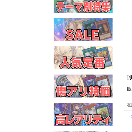
〔状
販
在