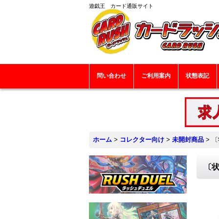
遊戯王 カード通販サイト
問い合わせ
ご利用案内
状態表記
ホーム
>
コレクター向け
>
未開封商品
>
〔
〔状