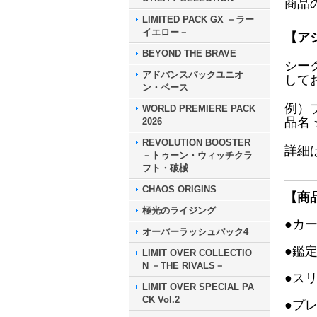
商品
LIMITED PACK GX －ラー
イエロー－
【ア
BEYOND THE BRAVE
シー
アドバンスパックユニオ
して
ン・ベース
例）
WORLD PREMIERE PACK
品名
2026
REVOLUTION BOOSTER
詳細
－トゥーン・ウィッチクラ
フト・破械
CHAOS ORIGINS
【商
極光のライジング
●カ
オーバーラッシュパック4
●鑑
LIMIT OVER COLLECTIO
N －THE RIVALS－
●ス
LIMIT OVER SPECIAL PA
CK Vol.2
●プ