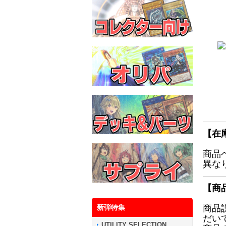
【在
商品
異な
【商
新弾特集
商品
だい
UTILITY SELECTION