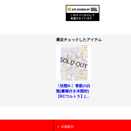
最近チェックしたアイテム
〔状態A-〕青眼の白
龍(書籍付き未開封)
【KCウルトラ】{JM
PR-JP001}《モンス
ター》
店舗案内