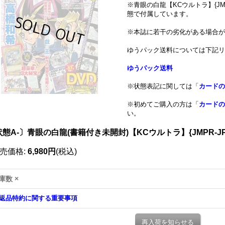
※青眼の白龍【KCウルトラ】{JM
態で付属しています。
※本誌に若干の劣化がある場合が
ゆうパック送料については下記
ゆうパック送料
※状態表記に関しては「
カードの
※初めてご購入の方は「
カードの
い。
態A-〕青眼の白龍(書籍付き未開封)【KCウルトラ】{JMPR-J
売価格
:
6,980円
(税込)
庫数 ×
返品特約に関する重要事項
再入荷を知らせる