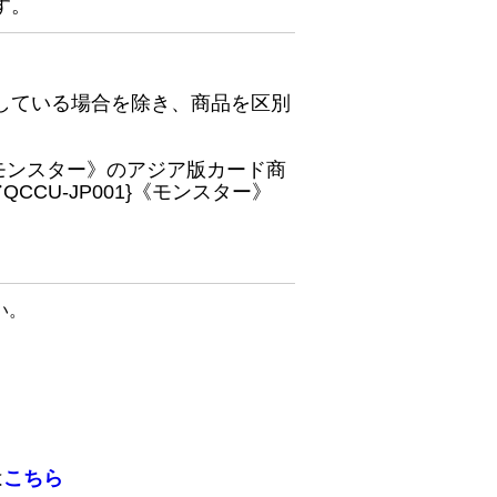
す。
している場合を除き、商品を区別
}《モンスター》のアジア版カード商
CU-JP001}《モンスター》
い。
は
こちら