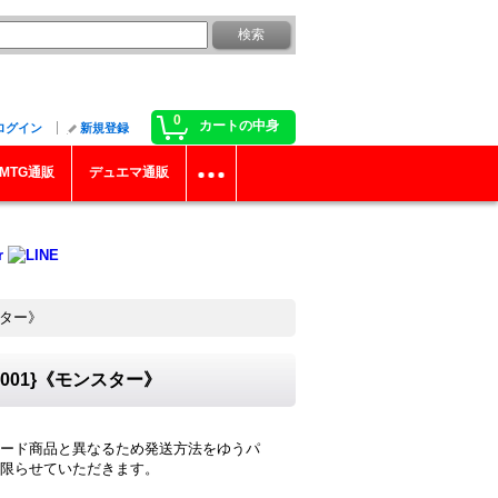
0
カートの中身
ログイン
新規登録
MTG通販
デュエマ通販
スター》
001}《モンスター》
ード商品と異なるため発送方法をゆうパ
に限らせていただきます。