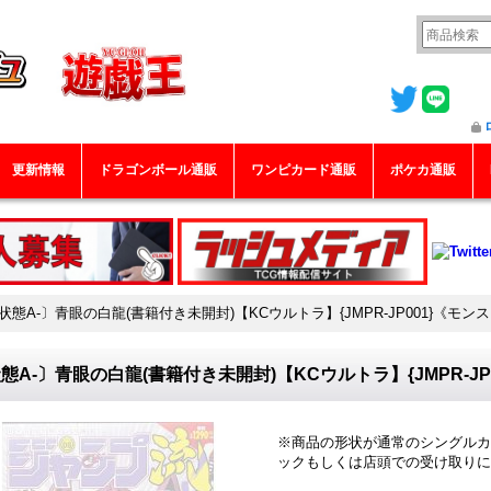
更新情報
ドラゴンボール通販
ワンピカード通販
ポケカ通販
状態A-〕青眼の白龍(書籍付き未開封)【KCウルトラ】{JMPR-JP001}《モン
態A-〕青眼の白龍(書籍付き未開封)【KCウルトラ】{JMPR-JP
※商品の形状が通常のシングルカ
ックもしくは店頭での受け取り