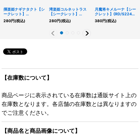
揮楽姫ナギナタクト【シ
湾楽姫コルネットラス
月魔将キメルーナ【シー
ークレット】
【シークレット】
クレット】{RD/S224-
{RD/KP22-JP009}
{RD/AP01-JP066}
JP003}《RDモンスタ
280
円
(税込)
280
円
(税込)
380
円
(税込)
《RDモンスター》
《RDモンスター》
ー》
【在庫数について】
商品ページに表示されている在庫数は通販サイト上の
在庫数となります。各店舗の在庫数とは異なりますの
でご注意ください。
【商品名と商品画像について】