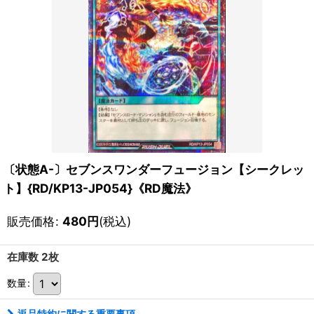
〔状態A-〕セブンスワンダーフュージョン【シークレッ
ト】{RD/KP13-JP054}《RD魔法》
販売価格
:
480
円
(税込)
在庫数 2枚
数量
:
返品特約に関する重要事項