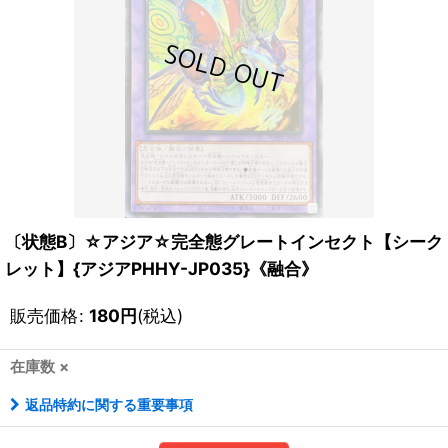
〔状態B〕☆アジア☆完全態グレートインセクト【シーク
レット】{アジアPHHY-JP035}《融合》
販売価格
:
180
円
(税込)
在庫数 ×
返品特約に関する重要事項