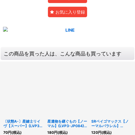
お気に入り登録
この商品を買った人は、こんな商品も買っています
〔状態A-〕星鍵士リイ
星遺物を継ぐもの【ノー
SRベイゴマックス【ノ
ヴ【スーパー】{LVP3-
マル】{LVP3-JP084}
ーマルパラレル】
JP081}《リンク》
《魔法》
{HC01-JP041}《モンス
70
円
(税込)
180
円
(税込)
120
円
(税込)
ター》