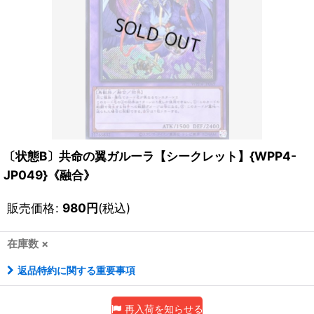
〔状態B〕共命の翼ガルーラ【シークレット】{WPP4-
JP049}《融合》
販売価格
:
980
円
(税込)
在庫数 ×
返品特約に関する重要事項
再入荷を知らせる