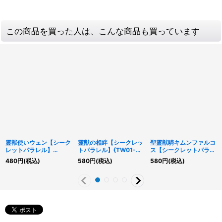
この商品を買った人は、こんな商品も買っています
霊獣使いウェン【シーク
霊獣の相絆【シークレッ
聖霊獣騎キムンファルコ
レットパラレル】
トパラレル】{TW01-
ス【シークレットパラレ
{TW01-JP128}《モン
JP141}《魔法》
ル】{TW01-JP140}
480
円
(税込)
580
円
(税込)
580
円
(税込)
スター》
《リンク》