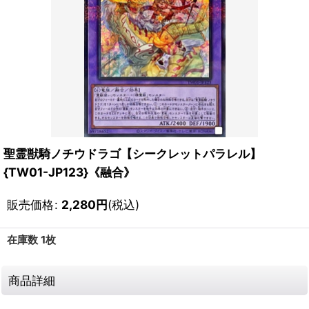
聖霊獣騎ノチウドラゴ【シークレットパラレル】
{TW01-JP123}《融合》
販売価格
:
2,280
円
(税込)
在庫数 1枚
商品詳細