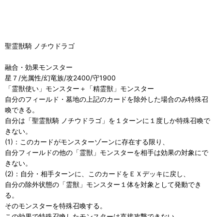
聖霊獣騎 ノチウドラゴ
融合・効果モンスター
星７/光属性/幻竜族/攻2400/守1900
「霊獣使い」モンスター＋「精霊獣」モンスター
自分のフィールド・墓地の上記のカードを除外した場合のみ特殊召
喚できる。
自分は「聖霊獣騎 ノチウドラゴ」を１ターンに１度しか特殊召喚で
きない。
(1)：このカードがモンスターゾーンに存在する限り、
自分フィールドの他の「霊獣」モンスターを相手は効果の対象にで
きない。
(2)：自分・相手ターンに、このカードをＥＸデッキに戻し、
自分の除外状態の「霊獣」モンスター１体を対象として発動でき
る。
そのモンスターを特殊召喚する。
この効果で特殊召喚したモンスターは直接攻撃できない。