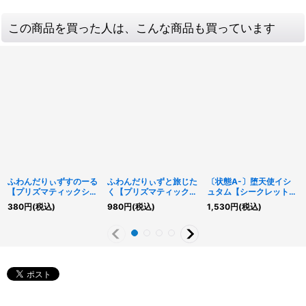
この商品を買った人は、こんな商品も買っています
ふわんだりぃずすのーる
ふわんだりぃずと旅じた
〔状態A-〕堕天使イシ
【プリズマティックシー
く【プリズマティックシ
ュタム【シークレット】
クレット】{BODE-
ークレット】{BACH-
{RC02-JP019}《モンス
380
円
(税込)
980
円
(税込)
1,530
円
(税込)
JP012}《モンスター》
JP060}《魔法》
ター》