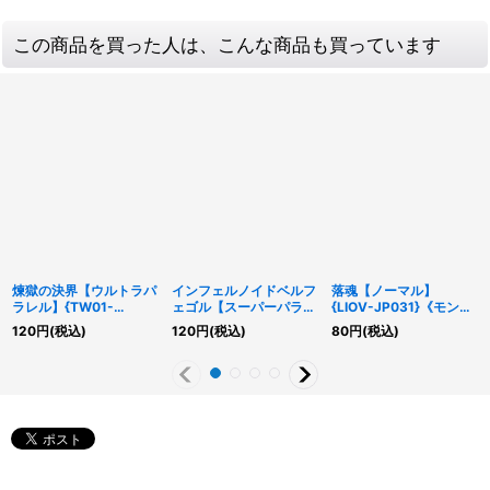
この商品を買った人は、こんな商品も買っています
煉獄の決界【ウルトラパ
インフェルノイドベルフ
落魂【ノーマル】
ラレル】{TW01-
ェゴル【スーパーパラレ
{LIOV-JP031}《モンス
JP100}《魔法》
ル】{TW01-JP109}
ター》
120
円
(税込)
120
円
(税込)
80
円
(税込)
《モンスター》