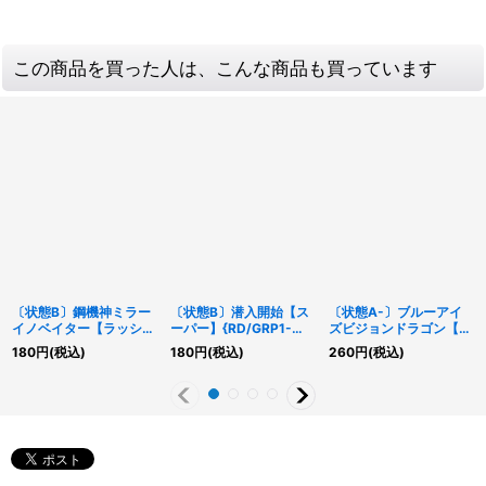
この商品を買った人は、こんな商品も買っています
〔状態B〕鋼機神ミラー
〔状態B〕潜入開始【ス
〔状態A-〕ブルーアイ
イノベイター【ラッシュ
ーパー】{RD/GRP1-
ズビジョンドラゴン【ス
レア】{RD/KP04-
JP024}《RD魔法》
ーパー】{RD/SD0A-
180
円
(税込)
180
円
(税込)
260
円
(税込)
JP015}《RDモンスタ
JPS03}《RDモンスタ
ー》
ー》