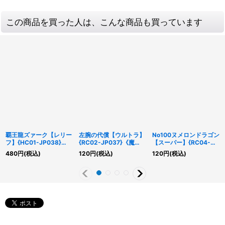
この商品を買った人は、こんな商品も買っています
覇王龍ズァーク【レリー
左腕の代償【ウルトラ】
No100ヌメロンドラゴン
フ】{HC01-JP038}
{RC02-JP037}《魔
【スーパー】{RC04-
《融合》
法》
JP040}《エクシーズ》
480
円
(税込)
120
円
(税込)
120
円
(税込)