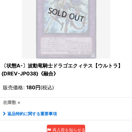
〔状態A-〕波動竜騎士ドラゴエクィテス【ウルトラ】
{DREV-JP038}《融合》
販売価格
:
180
円
(税込)
在庫数 ×
返品特約に関する重要事項
再入荷を知らせる