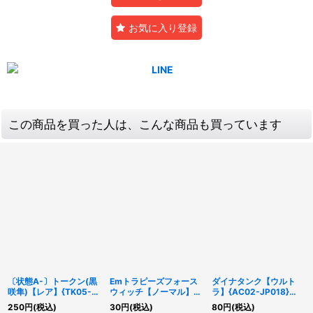
お気に入り登録
この商品を買った人は、こんな商品も買っています
〔状態A-〕トークン(黒
Emトラピーズフォース
ダイナタンク【ウルト
咲隼)【レア】{TK05-
ウィッチ【ノーマル】
ラ】{AC02-JP018}
JP024}《トークン》
{AC04-JP022}《融
《融合》
250
円
(税込)
30
円
(税込)
80
円
(税込)
合》