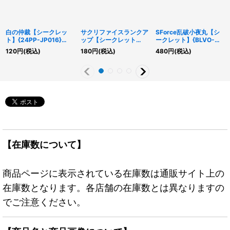
白の仲裁【シークレッ
サクリファイスランクア
SForce乱破小夜丸【シ
ト】{24PP-JP016}
ップ【シークレット
ークレット】{BLVO-
《罠》
SPECIALREDVer.】
JP011}《モンスター》
120
円
(税込)
180
円
(税込)
480
円
(税込)
{24PP-JP014}《魔法》
【在庫数について】
商品ページに表示されている在庫数は通販サイト上の
在庫数となります。各店舗の在庫数とは異なりますの
でご注意ください。