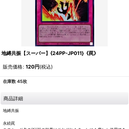
地縛共振【スーパー】{24PP-JP011}《罠》
販売価格
:
120
円
(税込)
在庫数 45枚
商品詳細
地縛共振
永続罠