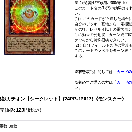
星２/光属性/雷族/攻 300/守 100
このカード名の(1)(2)の効果
い。
(1)：このカードが召喚した場合
自分のデッキ・墓地から「電極獣
その後、レベル４以下の雷族モン
この効果の発動後、ターン終了時
デッキから特殊召喚できない。
(2)：自分フィールドの他の雷
このカードのレベルをターン終了
する。
※状態表記に関しては「
カードの
※初めてご購入の方は「
カードの
い。
獣カチオン【シークレット】{24PP-JP012}《モンスター》
売価格
:
120円
(税込)
庫数 36枚