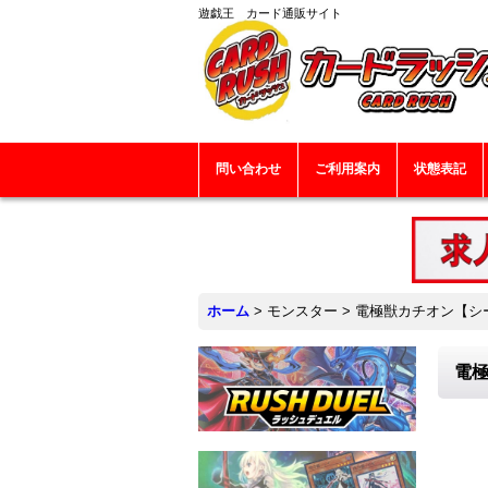
遊戯王 カード通販サイト
問い合わせ
ご利用案内
状態表記
ホーム
>
モンスター
>
電極獣カチオン【シーク
電極