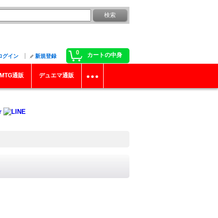
0
カートの中身
ログイン
新規登録
MTG通販
デュエマ通販