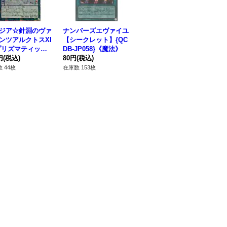
ジア☆針淵のヴァ
ナンバーズエヴァイユ
〔状態A-〕水晶機巧グ
[
ンツアルクトスXI
【シークレット】{QC
リオンガンド【プリズ
ア
プリズマティック
DB-JP058}《魔法》
マティックシークレッ
レ
クレット】{アジ
円
(税込)
80円
(税込)
ト】{LOCR-JP059}
260円
(税込)
C0
12
HY-JP037}《融
《シンクロ》
タ
 44枚
在庫数 153枚
在庫数 1枚
在庫