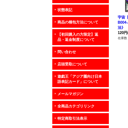
状態表記
宇宙【
商品の梱包方法について
B004
法》
120円
【初回購入の方限定】返
在庫数 
品・返金制度について
問い合わせ
店頭受取について
遊戯王「アジア圏向け日本
語表記カード」について
メールマガジン
全商品カテゴリリンク
特定商取引法表示