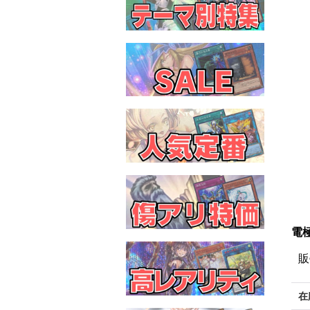
電極
販
在