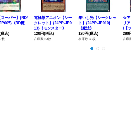
スーパー】{RD/
電極獣アニオン【シー
集いし光【シークレッ
☆ア
-JP005}《RD魔
クレット】{24PP-JP0
ト】{24PP-JP010}
リア
13}《モンスター》
《魔法》
I【
(税込)
120円
(税込)
120円
(税込)
シー
280
アPH
7枚
在庫数 53枚
在庫数 39枚
在庫数
合》