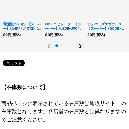
電極獣カチオン【スーパ
GPアニヒレーター【ス
ナンバーズエヴァイユ
ー】{24PP-JP012}《モ
ーパー】{LEDE-JP041}
【スーパー】{QCDB-
ンスター》
《シンクロ》
JP058}《魔法》
80
円
(税込)
80
円
(税込)
80
円
(税込)
【在庫数について】
商品ページに表示されている在庫数は通販サイト上の
在庫数となります。各店舗の在庫数とは異なりますの
でご注意ください。